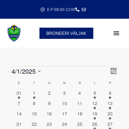
Skip
E-P 08:00-22:00
to
content
C
BRONEERI VÄLJAK
ESMASPÄEV
TEISIPÄEV
KOLMAPÄEV
NELJAPÄEV
REEDE
LAUPÄEV
PÜHAPÄEV
4/1/2025
Events
Views
Event
Month
Navigatio
Views
Select
E
T
K
N
R
L
P
Calendar
Navigat
date.
1
1
0
0
0
2
3
31
1
2
3
4
5
6
of
event
event
events
events
events
events
events
Events
0
0
0
0
0
1
2
7
8
9
10
11
12
13
events
events
events
events
events
event
events
0
0
0
0
0
1
2
14
15
16
17
18
19
20
events
events
events
events
events
event
events
0
0
0
0
0
2
2
21
22
23
24
25
26
27