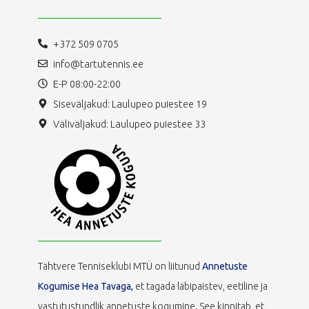
+372 509 0705
info@tartutennis.ee
E-P 08:00-22:00
Siseväljakud: Laulupeo puiestee 19
Väliväljakud: Laulupeo puiestee 33
Tähtvere Tenniseklubi MTÜ on liitunud
Annetuste
Kogumise Hea Tavaga,
et tagada läbipaistev, eetiline ja
vastutustundlik annetuste kogumine. See kinnitab, et