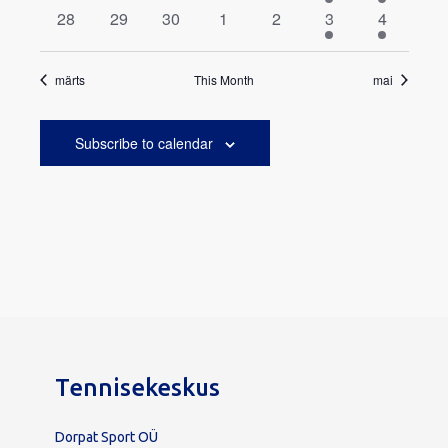
events
events
events
events
events
events
events
0
0
0
0
0
1
3
28
29
30
1
2
3
4
events
events
events
events
events
event
events
märts
This Month
mai
Subscribe to calendar
Tennisekeskus
Dorpat Sport OÜ