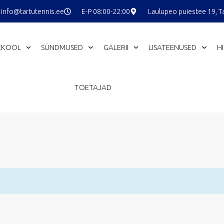
info@tartutennis.ee
E-P 08:00-22:00
Laulupeo puiestee 19, T
EKOOL
SÜNDMUSED
GALERII
LISATEENUSED
H
TOETAJAD