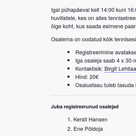
Igal pühapäeval kell 14:00 kuni 16
huvilistele, kes on alles tennisetr
õige koht, kus saada esimene paa
Osalema on oodatud kõik tennise
Registreerimine avatakse
Iga osaleja saab 4 x 30
Kontaktisik:
Birgit Lehtla
Hind: 20€
Osalustasu tuleb tasuda k
Juba registreerunud osalejad
Kersti Hansen
Ene Põldoja