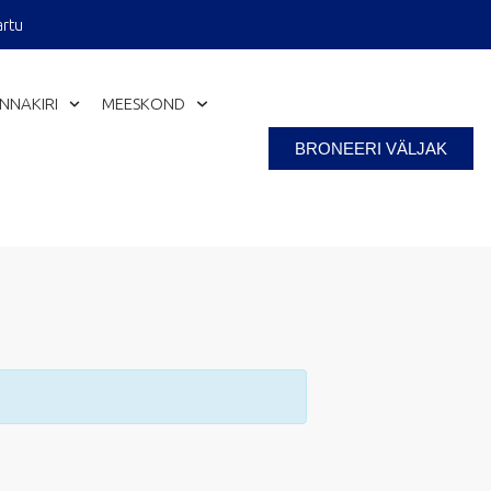
artu
INNAKIRI
MEESKOND
BRONEERI VÄLJAK
Close