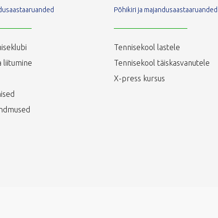
andusaastaaruanded
Põhikiri ja majandusaastaaruanded
iseklubi
Tennisekool lastele
 liitumine
Tennisekool täiskasvanutele
X-press kursus
ised
ündmused