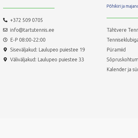
Põhikiri ja maj
+372 509 0705
info@tartutennis.ee
Tähtvere Tenn
E-P 08:00-22:00
Tenniseklubiga
Siseväljakud: Laulupeo puiestee 19
Püramiid
Väliväljakud: Laulupeo puiestee 33
Sõpruskohtum
Kalender ja s