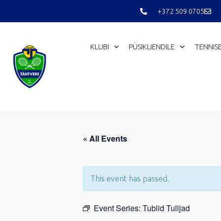
Skip
+372 509 0705
to
content
KLUBI
PÜSIKLIENDILE
TENNIS
« All Events
This event has passed.
Event Series:
Tublid Tulijad