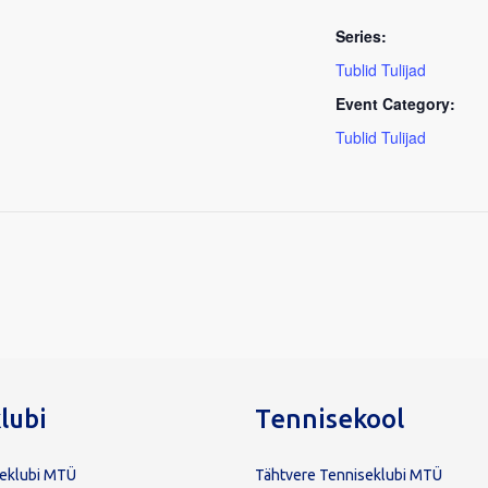
Series:
Tublid Tulijad
Event Category:
Tublid Tulijad
lubi
Tennisekool
seklubi MTÜ
Tähtvere Tenniseklubi MTÜ