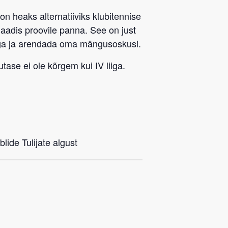
 on heaks alternatiiviks klubitennise
rmaadis proovile panna. See on just
ega ja arendada oma mängusoskusi.
tase ei ole kõrgem kui IV liiga.
lide Tulijate algust