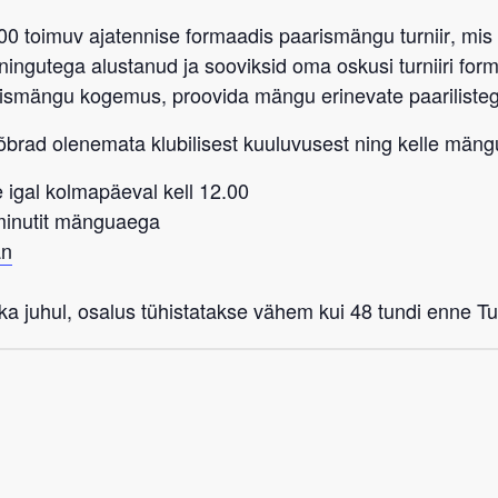
:00 toimuv ajatennise formaadis paarismängu turniir
, mis
eeningutega alustanud ja sooviksid oma oskusi turniiri fo
rismängu kogemus, proovida mängu erinevate paarilist
sõbrad
olenemata klubilisest kuuluvusest
ning kelle mängu
 igal kolmapäeval kell 12.00
-minutit mänguaega
an
a juhul, osalus tühistatakse vähem kui 48 tundi enne Tub