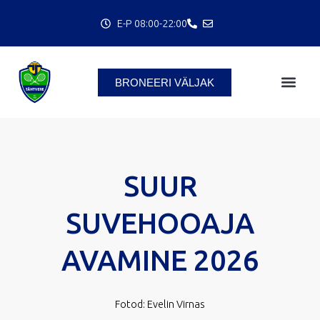
Skip
E-P 08:00-22:00
to
content
BRONEERI VÄLJAK
SUUR
SUVEHOOAJA
AVAMINE 2026
Fotod: Evelin Virnas