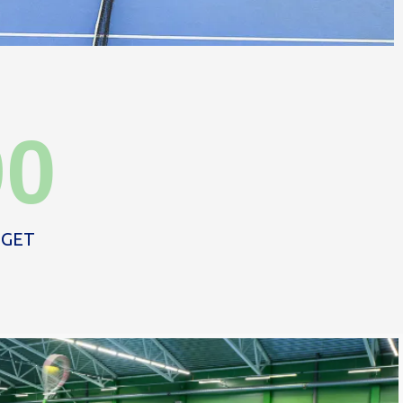
90
IGET