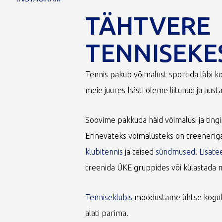
TÄHTVERE
TENNISEKE
Tennis pakub võimalust sportida läbi ko
meie juures hästi oleme liitunud ja au
Soovime pakkuda häid võimalusi ja tin
Erinevateks võimalusteks on treeneriga
klubitennis
ja teised
sündmused
.
Lisate
treenida ÜKE gruppides või külastada 
Tenniseklubis
moodustame ühtse koguk
alati parima.