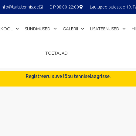
info@tartutennis.ee
E-P 08:00-22:00
Laulupeo puiestee 19, T
EKOOL
SÜNDMUSED
GALERII
LISATEENUSED
H
TOETAJAD
Registreeru suve lõpu tenniselaagrisse.