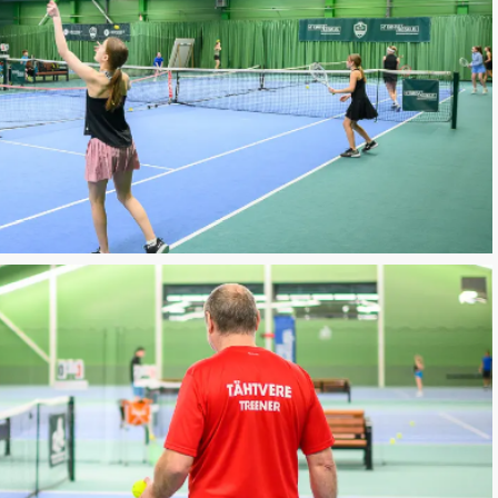
ennisekool lastele
staringselt toimuvad trennid lastele juba
alates 3-eluaastast
VAATA