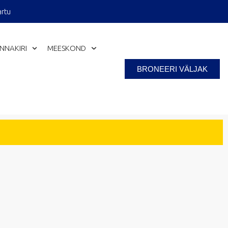
artu
INNAKIRI
MEESKOND
BRONEERI VÄLJAK
Close