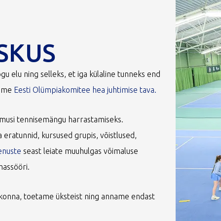
SKUS
gu elu ning selleks, et iga külaline tunneks end
stame
Eesti Olümpiakomitee hea juhtimise tava.
gimusi tennisemängu harrastamiseks.
 eratunnid, kursused grupis, võistlused,
enuste
seast leiate muuhulgas võimaluse
massööri.
onna, toetame üksteist ning anname endast