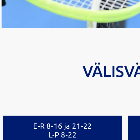
Tenn
VÄLISV
Kogukond toredatest tennisemä
koo
E-R 8-16 ja 21-22
L-P 8-22