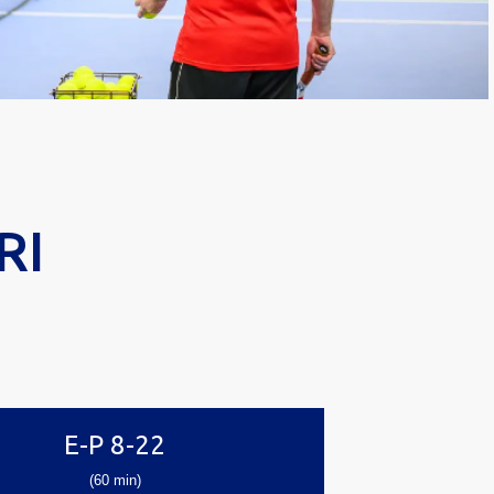
ol täiskasvanutele
RI
tenniseõpe erineval tasemel mängijatele
VAATA
E-P 8-22
(60 min)