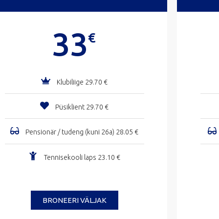
33
€
Klubiliige 29.70 €
Püsiklient 29.70 €
Pensionär / tudeng (kuni 26a) 28.05 €
Tennisekooli laps 23.10 €
BRONEERI VÄLJAK