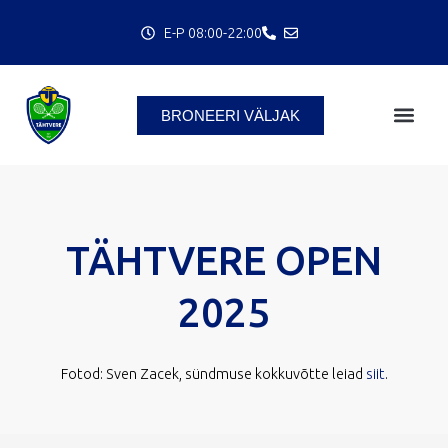
Skip
E-P 08:00-22:00
to
content
BRONEERI VÄLJAK
TÄHTVERE OPEN
2025
Fotod: Sven Zacek, sündmuse kokkuvõtte leiad
siit
.