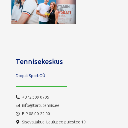
Tennisekeskus
Dorpat Sport OÜ
+372 509 0705
info@tartutennis.ee
E-P 08:00-22:00
Siseväljakud: Laulupeo puiestee 19