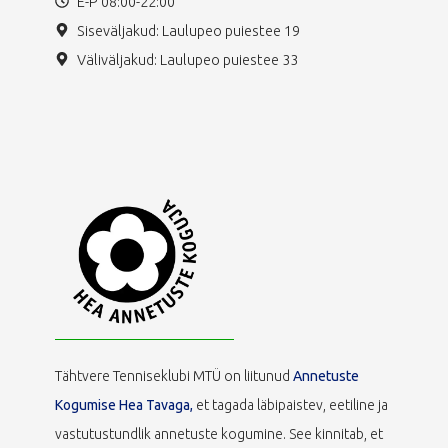
E-P 08:00-22:00
Siseväljakud: Laulupeo puiestee 19
Väliväljakud: Laulupeo puiestee 33
Tähtvere Tenniseklubi MTÜ on liitunud
Annetuste
Kogumise Hea Tavaga,
et tagada läbipaistev, eetiline ja
vastutustundlik annetuste kogumine. See kinnitab, et