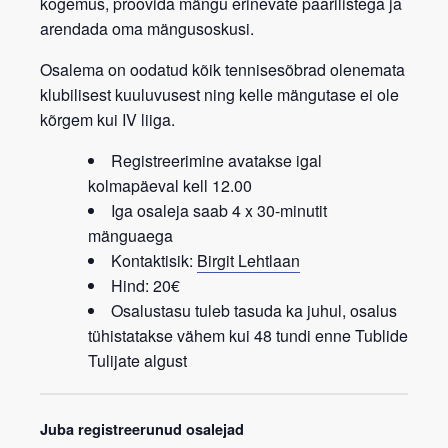
kogemus, proovida mängu erinevate paarilistega ja
arendada oma mängusoskusi.
Osalema on oodatud kõik tennisesõbrad
olenemata
klubilisest kuuluvusest
ning kelle mängutase ei ole
kõrgem kui IV liiga.
Registreerimine avatakse igal
kolmapäeval kell 12.00
Iga osaleja saab 4 x 30-minutit
mänguaega
Kontaktisik:
Birgit Lehtlaan
Hind: 20€
Osalustasu tuleb tasuda ka juhul, osalus
tühistatakse vähem kui 48 tundi enne Tublide
Tulijate algust
Juba registreerunud osalejad