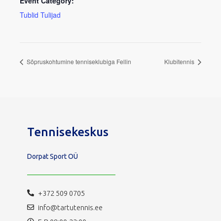
Event Category:
Tublid Tulijad
Sõpruskohtumine tenniseklubiga Fellin
Klubitennis
Tennisekeskus
Dorpat Sport OÜ
+372 509 0705
info@tartutennis.ee