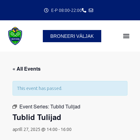
Skip
E-P 08:00-22:00
to
content
BRONEERI VÄLJAK
C
« All Events
This event has passed.
Event Series:
Tublid Tulijad
Tublid Tulijad
aprill 27, 2025 @ 14:00
-
16:00