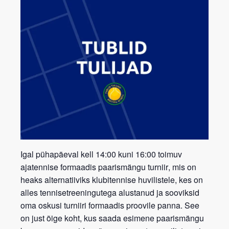
Igal pühapäeval kell 14:00 kuni 16:00 toimuv
ajatennise formaadis paarismängu turniir
, mis on
heaks alternatiiviks klubitennise huvilistele, kes on
alles tennisetreeningutega alustanud ja sooviksid
oma oskusi turniiri formaadis proovile panna. See
on just õige koht, kus saada esimene paarismängu