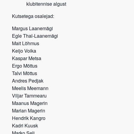
klubitennise algust
Kutsetega osalejad:
Margus Laanemägi
Egle Thal-Laanemägi
Mait Lõhmus
Keijo Voika
Kaspar Metsa
Ergo Mõttus
Talvi Mõttus
Andres Pedjak
Meelis Meemann
Viljar Tammearu
Maanus Magerin
Marian Magerin
Hendrik Kangro
Kadri Kuusk
Marko Seli