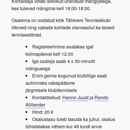
Korraldaja võtab isiklikult ühendust mängijatega,
kes tulevad mängima kell 16:00-18:00.
Osalema on oodatud kõik
Tähtvere Tenniseklubi
liikmed
ning vabade kohtade olemasolul ka teised
tennisesõbrad.
Registreerimine avatakse igal
kolmapäeval kell 12.00
Iga osaleja saab 4 x 30-minutit
mänguaega
Enim geime kogunud klubiliige saab
auhinnaks vabapääsme
järgmisele
klubitennisele
Kontaktisikud:
Hanno Juust
ja
Rando
Allilender
Hind: 20 €
Osalustasu tuleb tasuda ka juhul, osalus
tühistatakse vähem kui 48 tundi enne