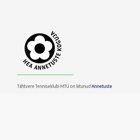
Tähtvere Tenniseklubi MTÜ on liitunud
Annetuste
Kogumise Hea Tavaga,
et tagada läbipaistev, eetiline ja
vastutustundlik annetuste kogumine. See kinnitab, et
kasutame annetusi sihipäraselt, anname selget
tagasisidet ning austame annetajate õigusi ja
privaatsust.