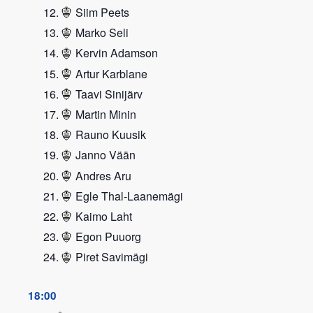
Siim Peets
Marko Seli
Kervin Adamson
Artur Karblane
Taavi Sinijärv
Martin Minin
Rauno Kuusik
Janno Vään
Andres Aru
Egle Thal-Laanemägi
Kaimo Laht
Egon Puuorg
Piret Savimägi
18:00