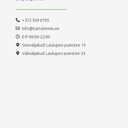
+372 509 0705
info@tartutennis.ee
E-P 08:00-22:00
Siseväljakud: Laulupeo puiestee 19
Väliväljakud: Laulupeo puiestee 33