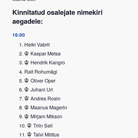
Kinnitatud osalejate nimekiri
aegadele:
16:00
Heiki Vabrit
Kaspar Metsa
Hendrik Kangro
Rait Rohumägi
Oliver Oper
Juhani Uri
Andres Rosin
Maanus Magerin
Mirjam Mikson
Triin Seli
Talvi Mõttus