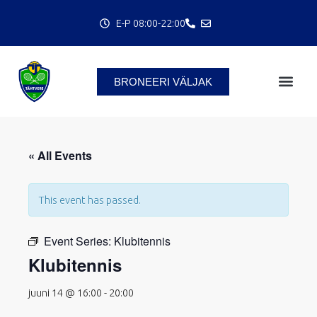
Skip
E-P 08:00-22:00
to
content
BRONEERI VÄLJAK
« All Events
This event has passed.
C
Event Series:
Klubitennis
Klubitennis
juuni 14 @ 16:00
-
20:00