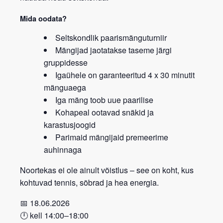
Mida oodata?
Seltskondlik
paarismänguturniir
Mängijad jaotatakse
taseme järgi
gruppidesse
Igaühele on garanteeritud
4 x 30 minutit
mänguaega
Iga mäng toob
uue paarilise
Kohapeal ootavad
snäkid ja
karastusjoogid
Parimaid mängijaid premeerime
auhinnaga
Noortekas ei ole ainult võistlus – see on koht, kus
kohtuvad tennis, sõbrad ja hea energia.
📅 18.06.2026
🕛
kell 14:00–18:00