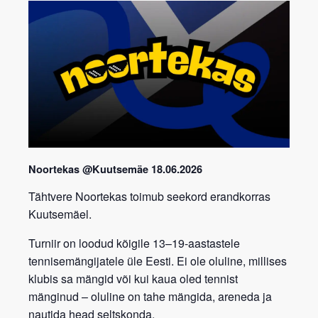
Noortekas @Kuutsemäe 18.06.2026
Tähtvere
Noortekas toimub seekord erandkorras
Kuutsemäel.
Turniir on loodud kõigile 13–19-aastastele
tennisemängijatele üle Eesti. Ei ole oluline, millises
klubis sa mängid või kui kaua oled tennist
mänginud – oluline on tahe mängida, areneda ja
nautida head seltskonda.