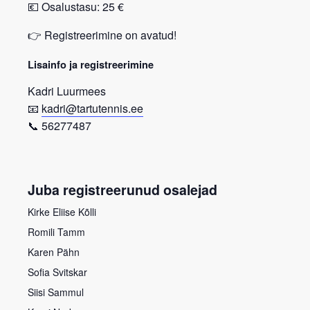
💶
Osalustasu: 25 €
👉
Registreerimine on avatud!
Lisainfo ja registreerimine
Kadri Luurmees
📧
kadri@tartutennis.ee
📞 56277487
Juba registreerunud osalejad
Kirke Eliise Kõlli
Romili Tamm
Karen Pähn
Sofia Svitskar
Siisi Sammul