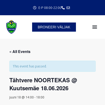
Skip
E-P 08:00-22:00
to
content
BRONEERI VÄLJAK
C
« All Events
This event has passed.
Tähtvere NOORTEKAS @
Kuutsemäe 18.06.2026
juuni 18 @ 14:00
-
18:00