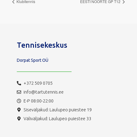
Klubitennis
EESTI NOORTE GP T12
Tennisekeskus
Dorpat Sport OÜ
+372 509 0705
info@tartutennis.ee
E-P 08:00-22:00
Siseväljakud: Laulupeo puiestee 19
Väliväljakud: Laulupeo puiestee 33