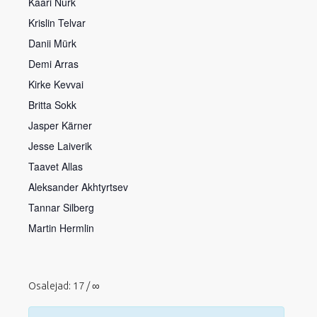
Kaari Nurk
Krislin Telvar
Danii Mürk
Demi Arras
Kirke Kevvai
Britta Sokk
Jasper Kärner
Jesse Laiverik
Taavet Allas
Aleksander Akhtyrtsev
Tannar Silberg
Martin Hermlin
Osalejad: 17 / ∞