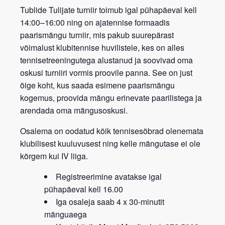
Tublide Tulijate turniir
toimub igal
pühapäeval kell
14:00–16:00
ning on
ajatennise formaadis
paarismängu turniir
, mis pakub suurepärast
võimalust klubitennise huvilistele, kes on alles
tennisetreeningutega alustanud ja soovivad oma
oskusi turniiri vormis proovile panna. See on just
õige koht, kus saada esimene paarismängu
kogemus, proovida mängu erinevate paarilistega ja
arendada oma mängusoskusi.
Osalema on oodatud kõik tennisesõbrad
olenemata
klubilisest kuuluvusest
ning kelle mängutase ei ole
kõrgem kui IV liiga.
Registreerimine avatakse igal
pühapäeval kell 16.00
Iga osaleja saab 4 x 30-minutit
mänguaega