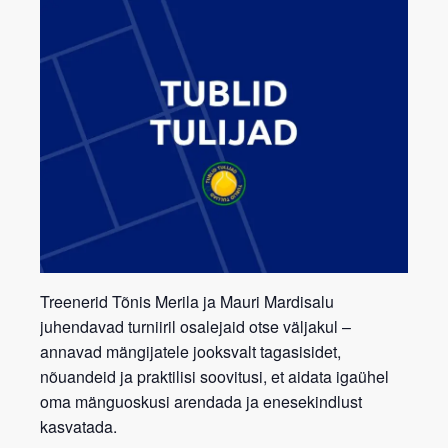
Treenerid
Tõnis Merila
ja
Mauri Mardisalu
juhendavad turniiril osalejaid otse väljakul –
annavad mängijatele jooksvalt
tagasisidet,
nõuandeid ja praktilisi soovitusi
, et aidata igaühel
oma mänguoskusi arendada ja enesekindlust
kasvatada.