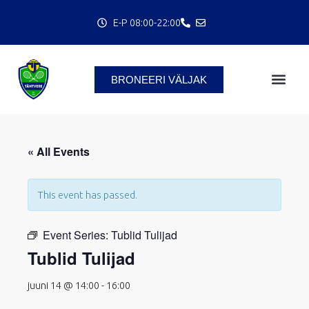
Skip
E-P 08:00-22:00
to
content
BRONEERI VÄLJAK
C
« All Events
This event has passed.
Event Series:
Tublid Tulijad
Tublid Tulijad
juuni 14 @ 14:00
-
16:00