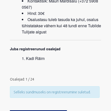
Kontaktisik: Mauri Mardisalu (+372 5908
0567)
Hind: 30€
Osalustasu tuleb tasuda ka juhul, osalus
tühistatakse vähem kui 48 tundi enne Tublide
Tulijate algust
Juba registreerunud osalejad
Kadi Räim
Osalejad: 1 / 24
Selleks sündmuseks on registreerumine suletud.