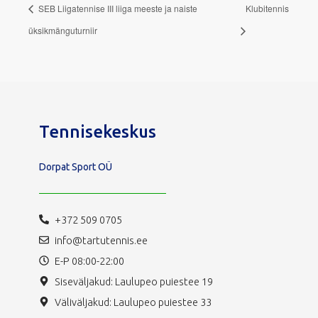
SEB Liigatennise III liiga meeste ja naiste
Klubitennis
üksikmänguturniir
Tennisekeskus
Dorpat Sport OÜ
+372 509 0705
info@tartutennis.ee
E-P 08:00-22:00
Siseväljakud: Laulupeo puiestee 19
Väliväljakud: Laulupeo puiestee 33