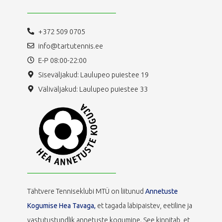
+372 509 0705
info@tartutennis.ee
E-P 08:00-22:00
Siseväljakud: Laulupeo puiestee 19
Väliväljakud: Laulupeo puiestee 33
Tähtvere Tenniseklubi MTÜ on liitunud
Annetuste
Kogumise Hea Tavaga,
et tagada läbipaistev, eetiline ja
vastutustundlik annetuste kogumine. See kinnitab, et