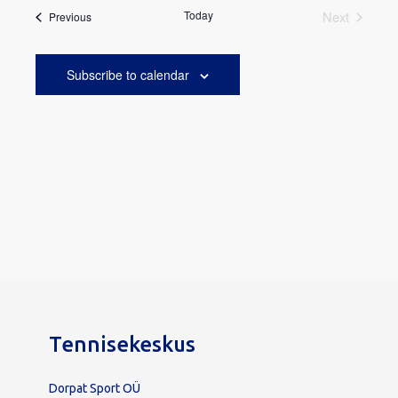
Navigat
date.
Today
Next
Events
Previous
Events
Subscribe to calendar
Tennisekeskus
Dorpat Sport OÜ