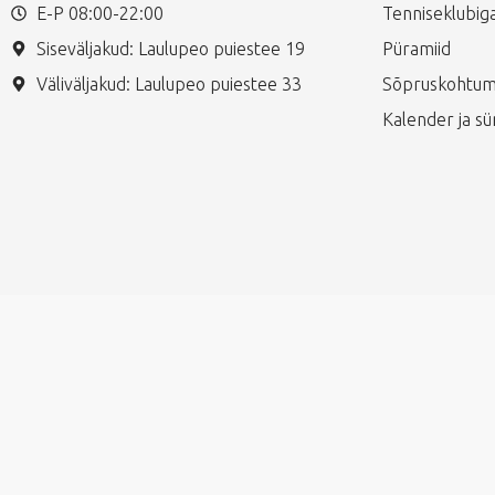
E-P 08:00-22:00
Tenniseklubiga
Siseväljakud: Laulupeo puiestee 19
Püramiid
Väliväljakud: Laulupeo puiestee 33
Sõpruskohtum
Kalender ja s