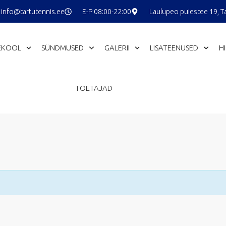
info@tartutennis.ee
E-P 08:00-22:00
Laulupeo puiestee 19, T
EKOOL
SÜNDMUSED
GALERII
LISATEENUSED
H
TOETAJAD