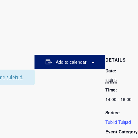
DETAILS
Add to calendar
Date:
ne suletud.
juuli 5
Time:
14:00 - 16:00
Series:
Tublid Tulijad
Event Category