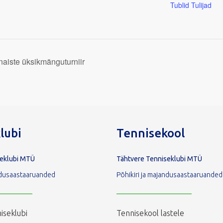
Tublid Tulijad
naiste üksikmänguturniir
lubi
Tennisekool
seklubi MTÜ
Tähtvere Tenniseklubi MTÜ
andusaastaaruanded
Põhikiri ja majandusaastaaruanded
iseklubi
Tennisekool lastele