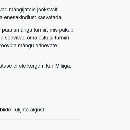
avad mängijatele jooksvalt
a enesekindlust kasvatada.
 paarismängu turniir
, mis pakub
ja soovivad oma oskusi turniiri
proovida mängu erinevate
tase ei ole kõrgem kui IV liiga.
lide Tulijate algust