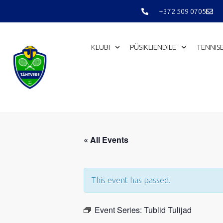
Skip
+372 509 0705
to
content
KLUBI
PÜSIKLIENDILE
TENNIS
« All Events
This event has passed.
Event Series:
Tublid Tulijad