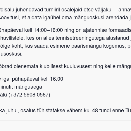
disalu
juhendavad turniiril osalejaid otse väljakul – ann
soovitusi
, et aidata igaühel oma mänguoskusi arendada j
ühapäeval kell 14:00–16:00
ning on
ajatennise formaadis
huvilistele, kes on alles tennisetreeningutega alustanud 
t õige koht, kus saada esimene paarismängu kogemus, 
gusoskusi.
sõbrad
olenemata klubilisest kuuluvusest
ning kelle mängu
 igal pühapäeval kell 16.00
-minutit mänguaega
salu (+372 5908 0567)
a juhul, osalus tühistatakse vähem kui 48 tundi enne Tub