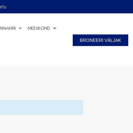
artu
INNAKIRI
MEESKOND
BRONEERI VÄLJAK
Close