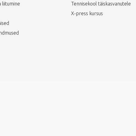
 liitumine
Tennisekool täiskasvanutele
X-press kursus
ised
ündmused
veebi disainis vestmint