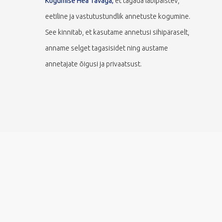
Kogumise Hea Tavaga,
et tagada läbipaistev,
eetiline ja vastutustundlik annetuste kogumine.
See kinnitab, et kasutame annetusi sihipäraselt,
anname selget tagasisidet ning austame
annetajate õigusi ja privaatsust.