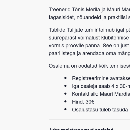
Treenerid
Tõnis Merila
ja
Mauri Mar
tagasisidet, nõuandeid ja praktilisi 
Tublide Tulijate turniir
toimub igal
p
suurepärast võimalust klubitennise 
vormis proovile panna. See on jus
paarilistega ja arendada oma män
Osalema on oodatud kõik tennise
Registreerimine avatakse
Iga osaleja saab 4 x 30
Kontaktisik: Mauri Mardi
Hind: 30€
Osalustasu tuleb tasuda k
Juba registreerunud osalejad