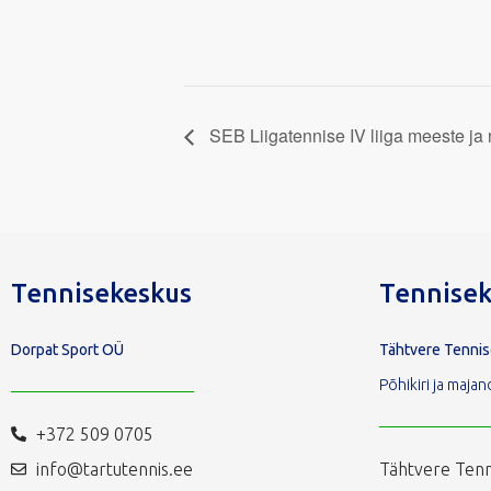
SEB Liigatennise IV liiga meeste ja 
Tennisekeskus
Tennisek
Dorpat Sport OÜ
Tähtvere Tenni
Põhikiri ja maj
+372 509 0705
info@tartutennis.ee
Tähtvere Tenn