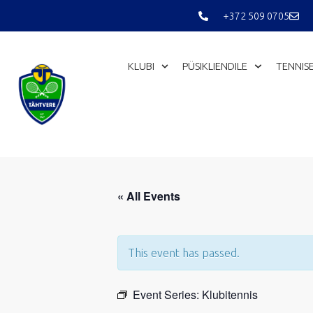
Skip
+372 509 0705
to
content
KLUBI
PÜSIKLIENDILE
TENNIS
« All Events
This event has passed.
Event Series:
Klubitennis