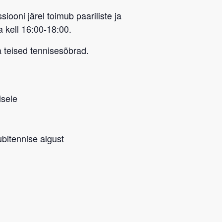
ssiooni järel toimub paariliste ja
 kell 16:00-18:00.
 teised tennisesõbrad.
isele
ubitennise algust