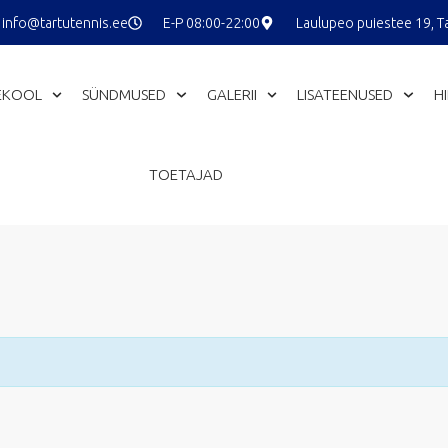
info@tartutennis.ee
E-P 08:00-22:00
Laulupeo puiestee 19, T
EKOOL
SÜNDMUSED
GALERII
LISATEENUSED
H
TOETAJAD