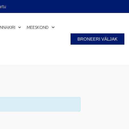
artu
INNAKIRI
MEESKOND
BRONEERI VÄLJAK
Close