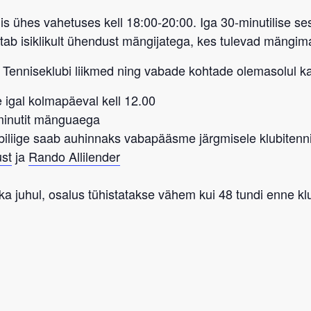
is ühes vahetuses kell 18:00-20:00
. Iga 30-minutilise se
tab isiklikult ühendust mängijatega, kes tulevad mängima
 Tenniseklubi liikmed
ning vabade kohtade olemasolul ka
 igal kolmapäeval kell 12.00
-minutit mänguaega
biliige saab auhinnaks vabapääsme
järgmisele
klubitenn
st
ja
Rando Allilender
ka juhul, osalus tühistatakse vähem kui 48 tundi enne kl