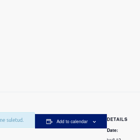
DETAILS
ne suletud.
Add to calendar
Date:
juuli 12