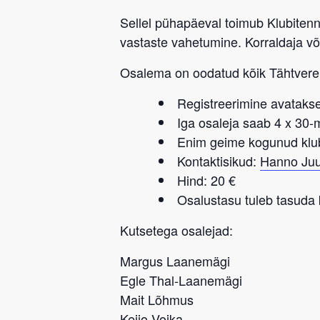
Sellel pühapäeval toimub Klubitenn
vastaste vahetumine. Korraldaja võ
Osalema on oodatud kõik
Tähtvere
Registreerimine avatakse
Iga osaleja saab 4 x 30
Enim geime kogunud klu
Kontaktisikud:
Hanno Juu
Hind: 20 €
Osalustasu tuleb tasuda 
Kutsetega osalejad:
Margus Laanemägi
Egle Thal-Laanemägi
Mait Lõhmus
Keijo Voika