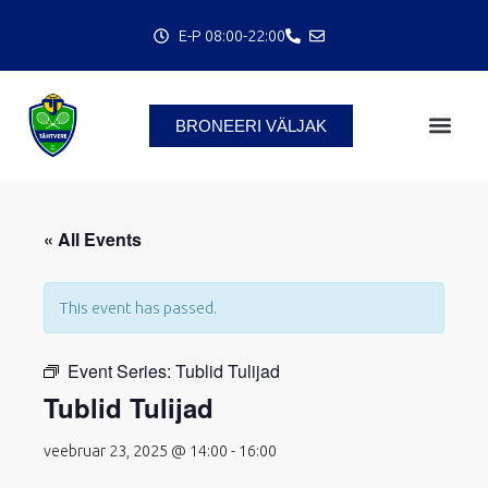
Skip
E-P 08:00-22:00
to
content
BRONEERI VÄLJAK
C
« All Events
This event has passed.
Event Series:
Tublid Tulijad
Tublid Tulijad
veebruar 23, 2025 @ 14:00
-
16:00