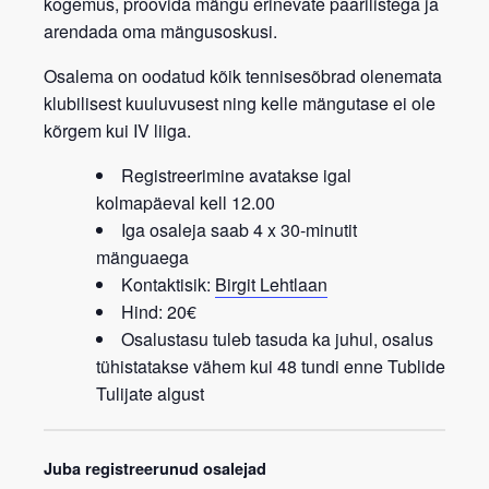
kogemus, proovida mängu erinevate paarilistega ja
arendada oma mängusoskusi.
Osalema on oodatud kõik tennisesõbrad
olenemata
klubilisest kuuluvusest
ning kelle mängutase ei ole
kõrgem kui IV liiga.
Registreerimine avatakse igal
kolmapäeval kell 12.00
Iga osaleja saab 4 x 30-minutit
mänguaega
Kontaktisik:
Birgit Lehtlaan
Hind: 20€
Osalustasu tuleb tasuda ka juhul, osalus
tühistatakse vähem kui 48 tundi enne Tublide
Tulijate algust
Juba registreerunud osalejad