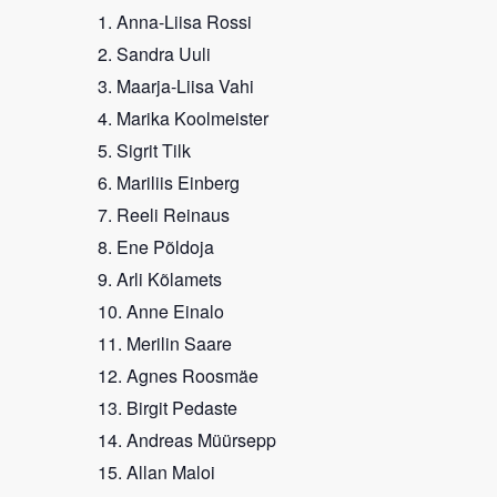
Anna-Liisa Rossi
Sandra Uuli
Maarja-Liisa Vahi
Marika Koolmeister
Sigrit Tilk
Mariliis Einberg
Reeli Reinaus
Ene Põldoja
Arli Kõlamets
Anne Einalo
Merilin Saare
Agnes Roosmäe
Birgit Pedaste
Andreas Müürsepp
Allan Maloi