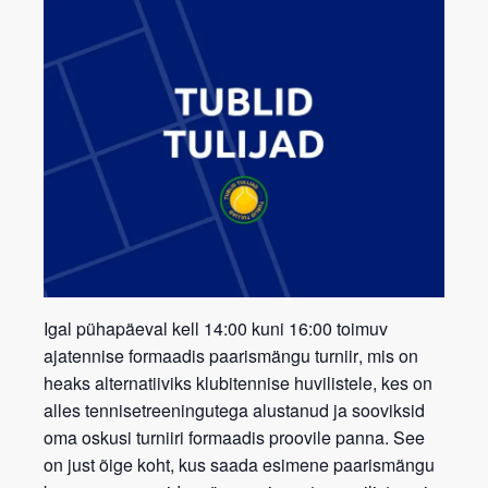
Igal pühapäeval kell 14:00 kuni 16:00 toimuv
ajatennise formaadis paarismängu turniir
, mis on
heaks alternatiiviks klubitennise huvilistele, kes on
alles tennisetreeningutega alustanud ja sooviksid
oma oskusi turniiri formaadis proovile panna. See
on just õige koht, kus saada esimene paarismängu