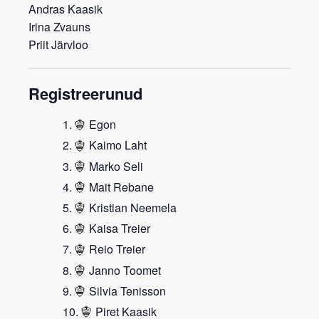
Andras Kaasik
Irina Zvauns
Priit Järvloo
Registreerunud
Egon
Kaimo Laht
Marko Seli
Mait Rebane
Kristian Neemela
Kaisa Treier
Reio Treier
Janno Toomet
Silvia Tenisson
Piret Kaasik