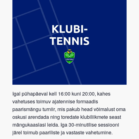
Igal pühapäeval kell 16:00 kuni 20:00, kahes
vahetuses toimuv ajatennise formaadis
paarismängu turniir
, mis pakub head võimalust oma
oskusi arendada ning toredate klubiliikmete seast
mängukaaslasi leida. Iga 30-minutilise sessiooni
järel toimub paariliste ja vastaste vahetumine.