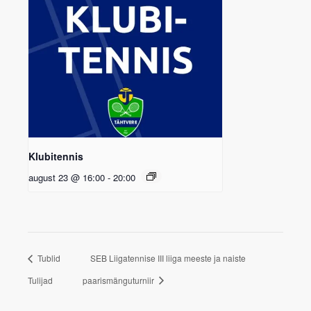
Klubitennis
august 23 @ 16:00
-
20:00
Tublid
SEB Liigatennise III liiga meeste ja naiste
Tulijad
paarismänguturniir