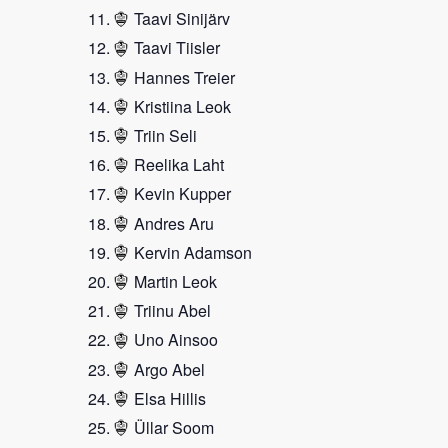
Taavi Sinijärv
Taavi Tiisler
Hannes Treier
Kristiina Leok
Triin Seli
Reelika Laht
Kevin Kupper
Andres Aru
Kervin Adamson
Martin Leok
Triinu Abel
Uno Ainsoo
Argo Abel
Elsa Hillis
Üllar Soom