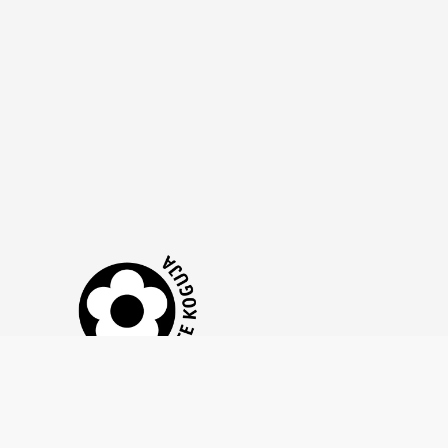
Tähtvere Tenniseklubi MTÜ on liitunud
Annetuste