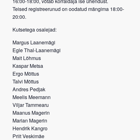
16:00-18:00, võtab korraldaja ise ühendust.
Teised registreerunud on oodatud mängima 18:00-
20:00.
Kutsetega osalejad:
Margus Laanemägi
Egle Thal-Laanemägi
Mait Lõhmus
Kaspar Metsa
Ergo Mõttus
Talvi Mõttus
Andres Pedjak
Meelis Meemann
Viljar Tammearu
Maanus Magerin
Marian Magerin
Hendrik Kangro
Priit Veskimäe