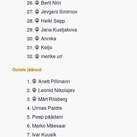
Berit Niin
Jevgeni Smirnov
Heiki Sepp
Jana Kustjakova
Annika
Keijo
merike uri
Ootele jäänud
Anett Pillmann
Leonid Nikolajev
Märt Riisberg
Urmas Paidre
Peep päädam
Marko Mäesaar
Ivar Kuusik