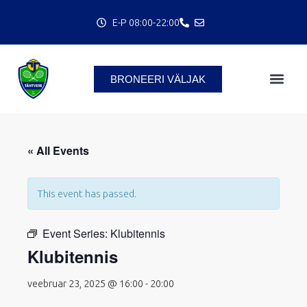
Skip
E-P 08:00-22:00
to
content
BRONEERI VÄLJAK
« All Events
This event has passed.
C
Event Series:
Klubitennis
Klubitennis
veebruar 23, 2025 @ 16:00
-
20:00