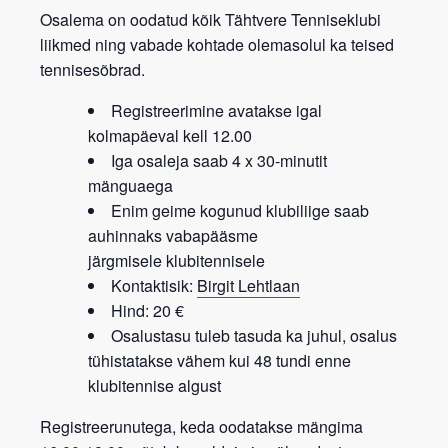
Osalema on oodatud kõik
Tähtvere Tenniseklubi
liikmed
ning vabade kohtade olemasolul ka teised
tennisesõbrad.
Registreerimine avatakse igal
kolmapäeval kell 12.00
Iga osaleja saab 4 x 30-minutit
mänguaega
Enim geime kogunud klubiliige saab
auhinnaks vabapääsme
järgmisele
klubitennisele
Kontaktisik:
Birgit Lehtlaan
Hind: 20 €
Osalustasu tuleb tasuda ka juhul, osalus
tühistatakse vähem kui 48 tundi enne
klubitennise algust
Registreerunutega, keda oodatakse mängima