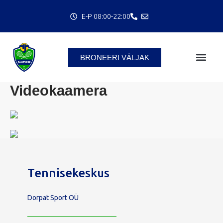
Skip
E-P 08:00-22:00
to
C
content
BRONEERI VÄLJAK
Videokaamera
Tennisekeskus
Dorpat Sport OÜ