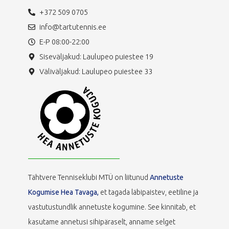
+372 509 0705
info@tartutennis.ee
E-P 08:00-22:00
Siseväljakud: Laulupeo puiestee 19
Väliväljakud: Laulupeo puiestee 33
Tähtvere Tenniseklubi MTÜ on liitunud
Annetuste
Kogumise Hea Tavaga,
et tagada läbipaistev, eetiline ja
vastutustundlik annetuste kogumine. See kinnitab, et
kasutame annetusi sihipäraselt, anname selget