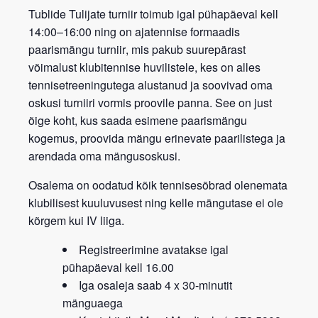
Tublide Tulijate turniir
toimub igal
pühapäeval kell
14:00–16:00
ning on
ajatennise formaadis
paarismängu turniir
, mis pakub suurepärast
võimalust klubitennise huvilistele, kes on alles
tennisetreeningutega alustanud ja soovivad oma
oskusi turniiri vormis proovile panna. See on just
õige koht, kus saada esimene paarismängu
kogemus, proovida mängu erinevate paarilistega ja
arendada oma mängusoskusi.
Osalema on oodatud kõik tennisesõbrad
olenemata
klubilisest kuuluvusest
ning kelle mängutase ei ole
kõrgem kui IV liiga.
Registreerimine avatakse igal
pühapäeval kell 16.00
Iga osaleja saab 4 x 30-minutit
mänguaega