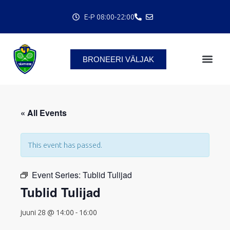
Skip
E-P 08:00-22:00
to
content
BRONEERI VÄLJAK
C
« All Events
This event has passed.
Event Series:
Tublid Tulijad
Tublid Tulijad
juuni 28 @ 14:00
-
16:00