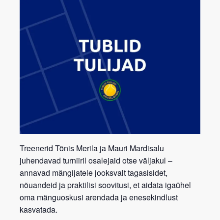
Treenerid
Tõnis Merila
ja
Mauri Mardisalu
juhendavad turniiril osalejaid otse väljakul –
annavad mängijatele jooksvalt
tagasisidet,
nõuandeid ja praktilisi soovitusi
, et aidata igaühel
oma mänguoskusi arendada ja enesekindlust
kasvatada.