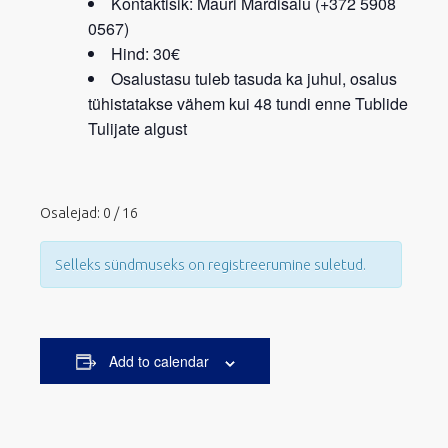
Kontaktisik: Mauri Mardisalu (+372 5908
0567)
Hind: 30€
Osalustasu tuleb tasuda ka juhul, osalus
tühistatakse vähem kui 48 tundi enne Tublide
Tulijate algust
Osalejad: 0 / 16
Selleks sündmuseks on registreerumine suletud.
Add to calendar