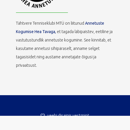
Tähtvere Tenniseklubi MTÜ on liitunud
Annetuste
Kogumise Hea Tavaga,
et tagada läbipaistev, eetiline ja
vastutustundlik annetuste kogumine. See kinnitab, et
kasutame annetusi sihipäraselt, anname selget
tagasisidet ning austame annetajate õigusi ja
privaatsust.
veebi disainis vestmint