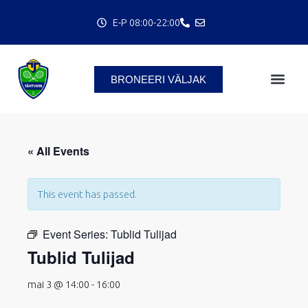
Skip
E-P 08:00-22:00
to
content
BRONEERI VÄLJAK
C
« All Events
This event has passed.
Event Series:
Tublid Tulijad
Tublid Tulijad
mai 3 @ 14:00
-
16:00