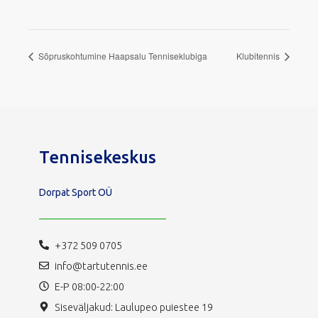
Sõpruskohtumine Haapsalu Tenniseklubiga
Klubitennis
Tennisekeskus
Dorpat Sport OÜ
+372 509 0705
info@tartutennis.ee
E-P 08:00-22:00
Siseväljakud: Laulupeo puiestee 19