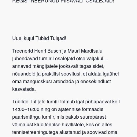
REGISTREERUNUD PIISAVALT OSALEJAID!
Uuel kujul Tublid Tulijad!
Treenerid
Henri Busch
ja
Mauri Mardisalu
juhendavad turniiril osalejaid otse väljakul –
annavad mängijatele jooksvalt
tagasisidet,
nõuandeid ja praktilisi soovitusi
, et aidata igaühel
oma mänguoskusi arendada ja enesekindlust
kasvatada.
Tublide Tulijate turniir
toimub igal
pühapäeval kell
14:00–16:00
ning on
ajatennise formaadis
paarismängu turniir
, mis pakub suurepärast
võimalust klubitennise huvilistele, kes on alles
tennisetreeningutega alustanud ja soovivad oma