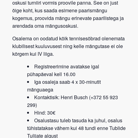
oskusi turniiri vormis proovile panna. See on just
õige koht, kus saada esimene paarismängu
kogemus, proovida mängu erinevate paarilistega ja
arendada oma mängusoskusi.
Osalema on oodatud kõik tennisesõbrad
olenemata
klubilisest kuuluvusest
ning kelle mängutase ei ole
kõrgem kui IV liiga.
Registreerimine avatakse igal
pühapäeval kell 16.00
Iga osaleja saab 4 x 30-minutit
mänguaega
Kontaktisik: Henri Busch (+372 55 923
299)
Hind: 30€
Osalustasu tuleb tasuda ka juhul, osalus
tühistatakse vähem kui 48 tundi enne Tublide
Tulijate algust