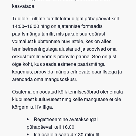
kasvatada.
Tublide Tulijate turniir
toimub igal
pühapäeval kell
14:00–16:00
ning on
ajatennise formaadis
paarismängu turniir
, mis pakub suurepärast
võimalust klubitennise huvilistele, kes on alles
tennisetreeningutega alustanud ja soovivad oma
oskusi turniiri vormis proovile panna. See on just
õige koht, kus saada esimene paarismängu
kogemus, proovida mängu erinevate paarilistega ja
arendada oma mängusoskusi.
Osalema on oodatud kõik tennisesõbrad
olenemata
klubilisest kuuluvusest
ning kelle mängutase ei ole
kõrgem kui IV liiga.
Registreerimine avatakse igal
pühapäeval kell 16.00
Iga osaleja saab 4 x 30-minutit