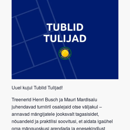
Uuel kujul Tublid Tulijad!
Treenerid
Henri Busch
ja
Mauri Mardisalu
juhendavad turniiril osalejaid otse väljakul –
annavad mängijatele jooksvalt
tagasisidet,
nõuandeid ja praktilisi soovitusi
, et aidata igaühel
oma mänguoskusi arendada ja enesekindlust