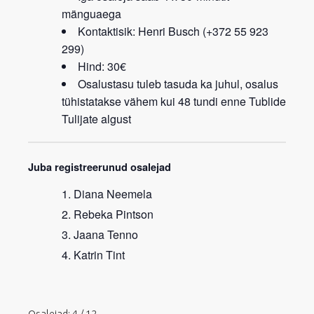
mänguaega
Kontaktisik: Henri Busch (+372 55 923
299)
Hind: 30€
Osalustasu tuleb tasuda ka juhul, osalus
tühistatakse vähem kui 48 tundi enne Tublide
Tulijate algust
Juba registreerunud osalejad
Diana Neemela
Rebeka Pintson
Jaana Tenno
Katrin Tint
Osalejad: 4 / 12