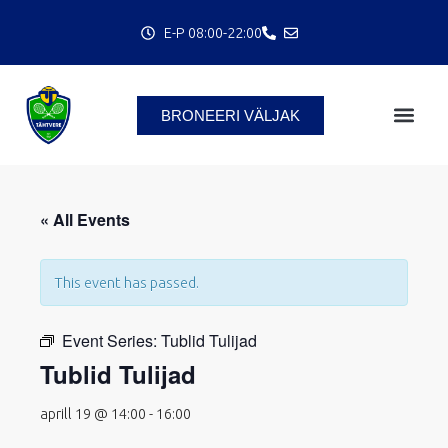
Skip
E-P 08:00-22:00
to
content
BRONEERI VÄLJAK
C
« All Events
This event has passed.
Event Series:
Tublid Tulijad
Tublid Tulijad
aprill 19 @ 14:00
-
16:00