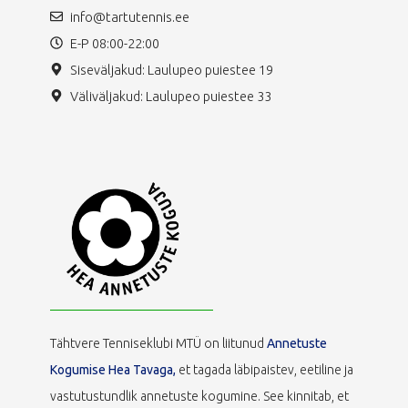
info@tartutennis.ee
E-P 08:00-22:00
Siseväljakud: Laulupeo puiestee 19
Väliväljakud: Laulupeo puiestee 33
Tähtvere Tenniseklubi MTÜ on liitunud
Annetuste
Kogumise Hea Tavaga,
et tagada läbipaistev, eetiline ja
vastutustundlik annetuste kogumine. See kinnitab, et