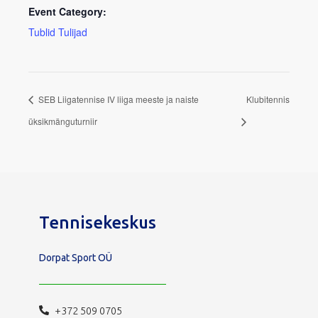
Event Category:
Tublid Tulijad
SEB Liigatennise IV liiga meeste ja naiste
Klubitennis
üksikmänguturniir
Tennisekeskus
Dorpat Sport OÜ
+372 509 0705