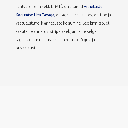
Tähtvere Tenniseklubi MTÜ on liitunud
Annetuste
Kogumise Hea Tavaga,
et tagada läbipaistev, eetiline ja
vastutustundlik annetuste kogumine. See kinnitab, et
kasutame annetusi sihipäraselt, anname selget
tagasisidet ning austame annetajate õigusi ja
privaatsust.
veebi disainis vestmint