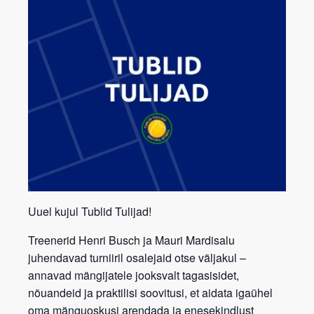
Uuel kujul Tublid Tulijad!
Treenerid
Henri Busch
ja
Mauri Mardisalu
juhendavad turniiril osalejaid otse väljakul –
annavad mängijatele jooksvalt
tagasisidet,
nõuandeid ja praktilisi soovitusi
, et aidata igaühel
oma mänguoskusi arendada ja enesekindlust