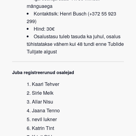
mänguaega
Kontaktisik: Henri Busch (+372 55 923
299)
Hind: 30€
Osalustasu tuleb tasuda ka juhul, osalus
tühistatakse vähem kui 48 tundi enne Tublide
Tulijate algust
Juba registreerunud osalejad
Kaari Tehver
Sirle Melk
Allar Nisu
Jaana Tenno
nevil lukner
Katrin Tint