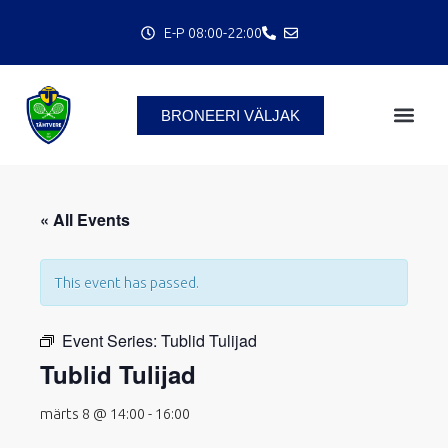
Skip
E-P 08:00-22:00
to
content
BRONEERI VÄLJAK
C
« All Events
This event has passed.
Event Series:
Tublid Tulijad
Tublid Tulijad
märts 8 @ 14:00
-
16:00