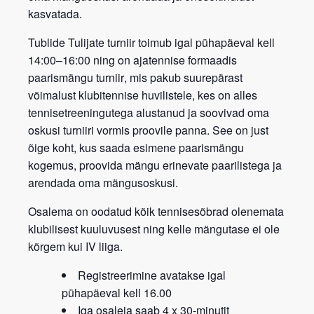
kasvatada.
Tublide Tulijate turniir
toimub igal
pühapäeval kell
14:00–16:00
ning on
ajatennise formaadis
paarismängu turniir
, mis pakub suurepärast
võimalust klubitennise huvilistele, kes on alles
tennisetreeningutega alustanud ja soovivad oma
oskusi turniiri vormis proovile panna. See on just
õige koht, kus saada esimene paarismängu
kogemus, proovida mängu erinevate paarilistega ja
arendada oma mängusoskusi.
Osalema on oodatud kõik tennisesõbrad
olenemata
klubilisest kuuluvusest
ning kelle mängutase ei ole
kõrgem kui IV liiga.
Registreerimine avatakse igal
pühapäeval kell 16.00
Iga osaleja saab 4 x 30-minutit