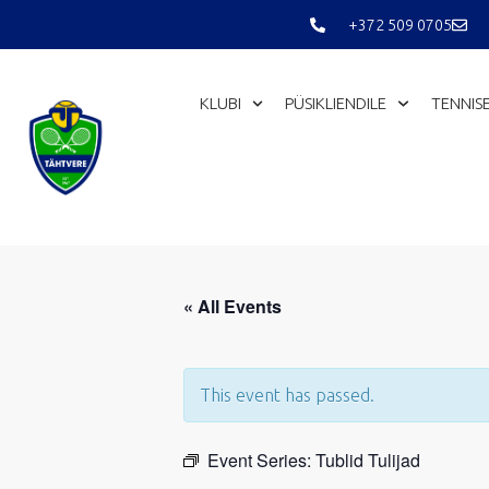
Skip
+372 509 0705
to
content
KLUBI
PÜSIKLIENDILE
TENNIS
« All Events
This event has passed.
Event Series:
Tublid Tulijad