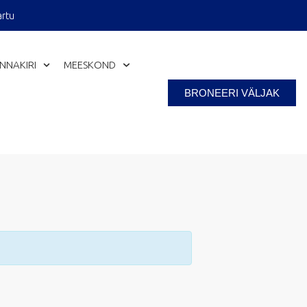
artu
INNAKIRI
MEESKOND
BRONEERI VÄLJAK
Close