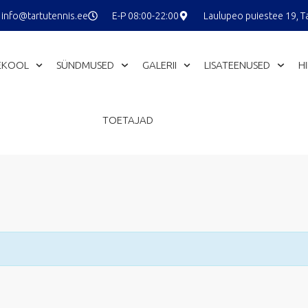
info@tartutennis.ee
E-P 08:00-22:00
Laulupeo puiestee 19, T
EKOOL
SÜNDMUSED
GALERII
LISATEENUSED
H
TOETAJAD