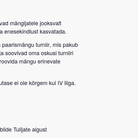
avad mängijatele jooksvalt
a enesekindlust kasvatada.
 paarismängu turniir
, mis pakub
ja soovivad oma oskusi turniiri
proovida mängu erinevate
tase ei ole kõrgem kui IV liiga.
lide Tulijate algust