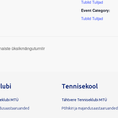
Tublid Tulijad
Event Category:
Tublid Tulijad
naiste üksikmänguturniir
lubi
Tennisekool
seklubi MTÜ
Tähtvere Tenniseklubi MTÜ
andusaastaaruanded
Põhikiri ja majandusaastaaruanded