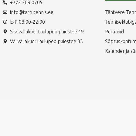
+372 509 0705
info@tartutennis.ee
Tähtvere Tenn
E-P 08:00-22:00
Tenniseklubiga
Siseväljakud: Laulupeo puiestee 19
Püramiid
Väliväljakud: Laulupeo puiestee 33
Sõpruskohtum
Kalender ja s