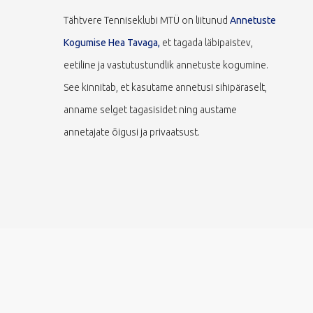
Tähtvere Tenniseklubi MTÜ on liitunud
Annetuste
Kogumise Hea Tavaga,
et tagada läbipaistev,
eetiline ja vastutustundlik annetuste kogumine.
See kinnitab, et kasutame annetusi sihipäraselt,
anname selget tagasisidet ning austame
annetajate õigusi ja privaatsust.