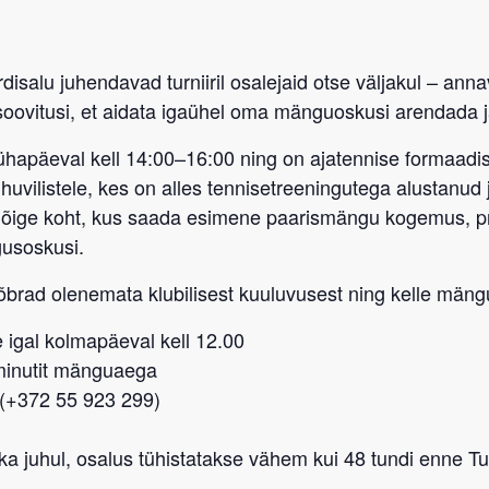
disalu
juhendavad turniiril osalejaid otse väljakul – ann
soovitusi
, et aidata igaühel oma mänguoskusi arendada j
ühapäeval kell 14:00–16:00
ning on
ajatennise formaadis
huvilistele, kes on alles tennisetreeningutega alustanud 
t õige koht, kus saada esimene paarismängu kogemus, 
gusoskusi.
sõbrad
olenemata klubilisest kuuluvusest
ning kelle mängu
 igal kolmapäeval kell 12.00
-minutit mänguaega
 (+372 55 923 299)
a juhul, osalus tühistatakse vähem kui 48 tundi enne Tub