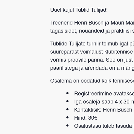
Uuel kujul Tublid Tulijad!
Treenerid
Henri Busch
ja
Mauri Mar
tagasisidet, nõuandeid ja praktilisi 
Tublide Tulijate turniir
toimub igal
p
suurepärast võimalust klubitennise 
vormis proovile panna. See on jus
paarilistega ja arendada oma män
Osalema on oodatud kõik tennise
Registreerimine avatakse
Iga osaleja saab 4 x 30
Kontaktisik: Henri Busch
Hind: 30€
Osalustasu tuleb tasuda k