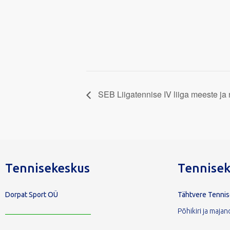
SEB Liigatennise IV liiga meeste ja 
Tennisekeskus
Tennisek
Dorpat Sport OÜ
Tähtvere Tenni
Põhikiri ja maj