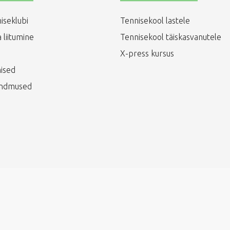
iseklubi
Tennisekool lastele
 liitumine
Tennisekool täiskasvanutele
X-press kursus
ised
ündmused