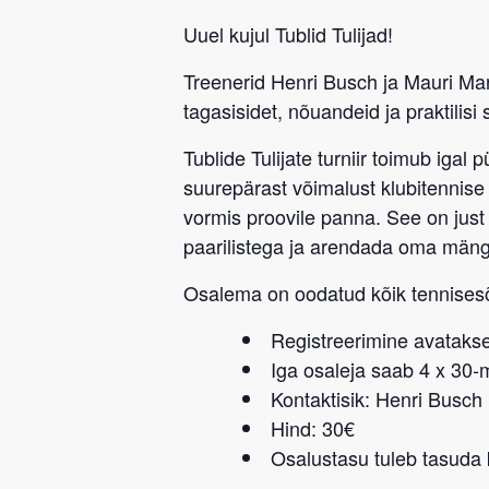
Uuel kujul Tublid Tulijad!
Treenerid
Henri Busch
ja
Mauri Mar
tagasisidet, nõuandeid ja praktilisi 
Tublide Tulijate turniir
toimub igal
p
suurepärast võimalust klubitennise 
vormis proovile panna. See on jus
paarilistega ja arendada oma män
Osalema on oodatud kõik tennise
Registreerimine avatakse
Iga osaleja saab 4 x 30
Kontaktisik: Henri Busch
Hind: 30€
Osalustasu tuleb tasuda k