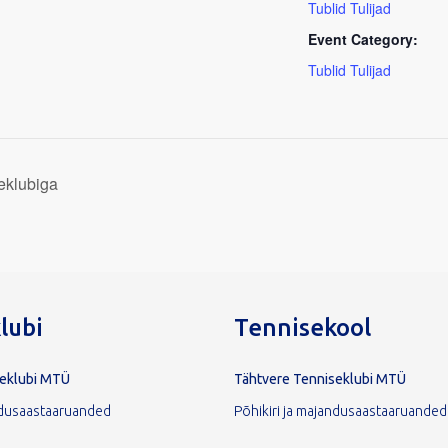
Tublid Tulijad
Event Category:
Tublid Tulijad
eklubiga
lubi
Tennisekool
seklubi MTÜ
Tähtvere Tenniseklubi MTÜ
andusaastaaruanded
Põhikiri ja majandusaastaaruanded