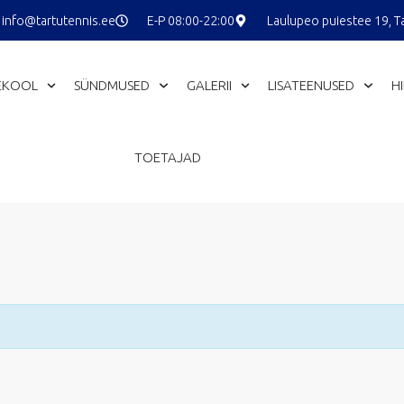
info@tartutennis.ee
E-P 08:00-22:00
Laulupeo puiestee 19, T
EKOOL
SÜNDMUSED
GALERII
LISATEENUSED
H
TOETAJAD