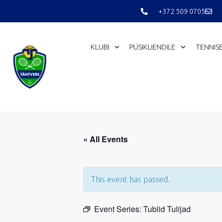
Skip
+372 509 0705
to
content
KLUBI
PÜSIKLIENDILE
TENNIS
« All Events
This event has passed.
Event Series:
Tublid Tulijad