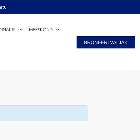
artu
INNAKIRI
MEESKOND
BRONEERI VÄLJAK
Close