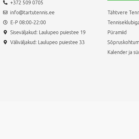
+372 509 0705
info@tartutennis.ee
Tähtvere Tenn
E-P 08:00-22:00
Tenniseklubiga
Siseväljakud: Laulupeo puiestee 19
Püramiid
Väliväljakud: Laulupeo puiestee 33
Sõpruskohtum
Kalender ja s