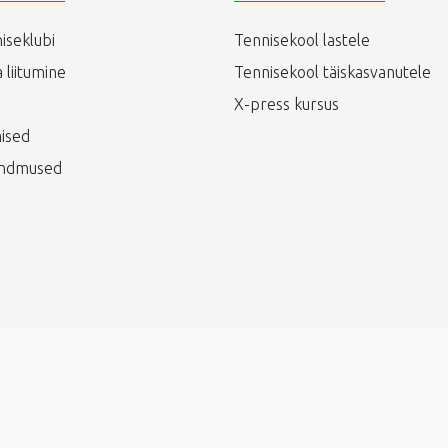
iseklubi
Tennisekool lastele
 liitumine
Tennisekool täiskasvanutele
X-press kursus
ised
ündmused