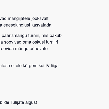
avad mängijatele jooksvalt
a enesekindlust kasvatada.
 paarismängu turniir
, mis pakub
ja soovivad oma oskusi turniiri
proovida mängu erinevate
tase ei ole kõrgem kui IV liiga.
lide Tulijate algust