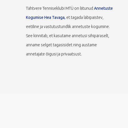
Tähtvere Tenniseklubi MTÜ on liitunud
Annetuste
Kogumise Hea Tavaga,
et tagada läbipaistev,
eetiline ja vastutustundlik annetuste kogumine.
See kinnitab, et kasutame annetusi sihipäraselt,
anname selget tagasisidet ning austame
annetajate õigusi ja privaatsust.