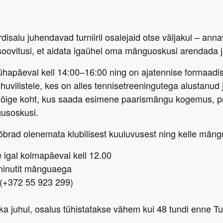
disalu
juhendavad turniiril osalejaid otse väljakul – ann
soovitusi
, et aidata igaühel oma mänguoskusi arendada j
ühapäeval kell 14:00–16:00
ning on
ajatennise formaadis
huvilistele, kes on alles tennisetreeningutega alustanud 
t õige koht, kus saada esimene paarismängu kogemus, 
gusoskusi.
sõbrad
olenemata klubilisest kuuluvusest
ning kelle mängu
 igal kolmapäeval kell 12.00
-minutit mänguaega
 (+372 55 923 299)
a juhul, osalus tühistatakse vähem kui 48 tundi enne Tub