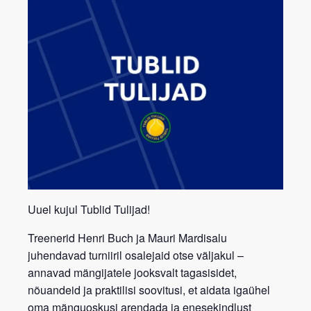
Uuel kujul Tublid Tulijad!
Treenerid
Henri Buch
ja
Mauri Mardisalu
juhendavad turniiril osalejaid otse väljakul –
annavad mängijatele jooksvalt
tagasisidet,
nõuandeid ja praktilisi soovitusi
, et aidata igaühel
oma mänguoskusi arendada ja enesekindlust