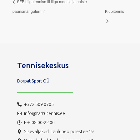
SEB Liigatennise III liiga meeste ja naiste
paarismänguturniir
Klubitennis
Tennisekeskus
Dorpat Sport OÜ
+372 509 0705
info@tartutennis.ee
E-P 08:00-22:00
Siseväljakud: Laulupeo puiestee 19