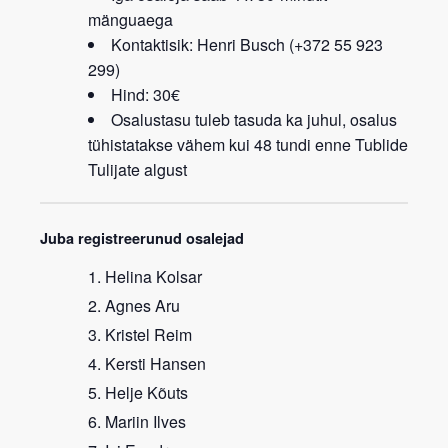
mänguaega
Kontaktisik: Henri Busch (+372 55 923
299)
Hind: 30€
Osalustasu tuleb tasuda ka juhul, osalus
tühistatakse vähem kui 48 tundi enne Tublide
Tulijate algust
Juba registreerunud osalejad
Helina Kolsar
Agnes Aru
Kristel Reim
Kersti Hansen
Helje Kõuts
Mariin Ilves