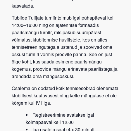
kasvatada.
Tublide Tulijate turniir
toimub igal
pühapäeval kell
14:00–16:00
ning on
ajatennise formaadis
paarismängu turniir
, mis pakub suurepärast
võimalust klubitennise huvilistele, kes on alles
tennisetreeningutega alustanud ja soovivad oma
oskusi turniiri vormis proovile panna. See on just
õige koht, kus saada esimene paarismängu
kogemus, proovida mängu erinevate paarilistega ja
arendada oma mängusoskusi.
Osalema on oodatud kõik tennisesõbrad
olenemata
klubilisest kuuluvusest
ning kelle mängutase ei ole
kõrgem kui IV liiga.
Registreerimine avatakse igal
kolmapäeval kell 12.00
Iga osaleja saab 4 x 30-minutit