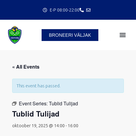
Skip
E-P 08:00-22:00
to
content
BRONEERI VÄLJAK
C
« All Events
This event has passed.
Event Series:
Tublid Tulijad
Tublid Tulijad
oktoober 19, 2025 @ 14:00
-
16:00