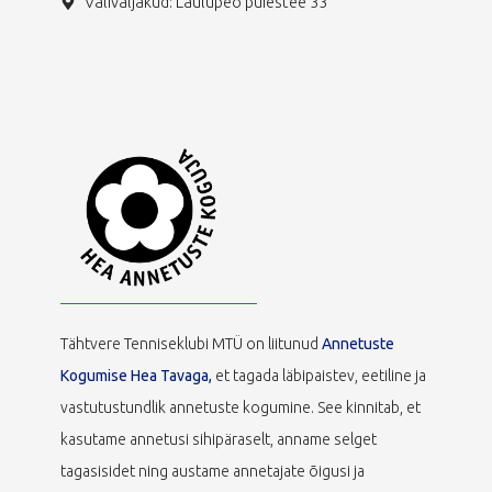
Väliväljakud: Laulupeo puiestee 33
Tähtvere Tenniseklubi MTÜ on liitunud
Annetuste
Kogumise Hea Tavaga,
et tagada läbipaistev, eetiline ja
vastutustundlik annetuste kogumine. See kinnitab, et
kasutame annetusi sihipäraselt, anname selget
tagasisidet ning austame annetajate õigusi ja