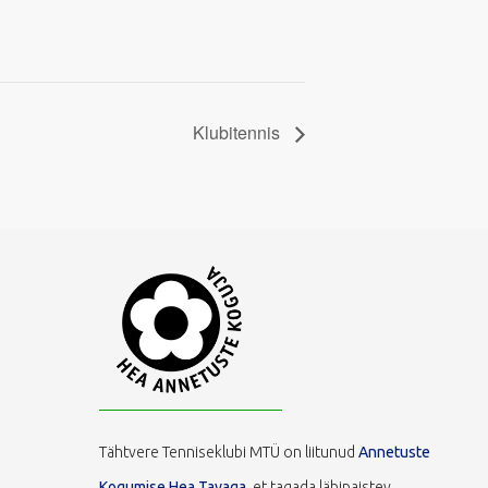
Klubitennis
Tähtvere Tenniseklubi MTÜ on liitunud
Annetuste
Kogumise Hea Tavaga,
et tagada läbipaistev,