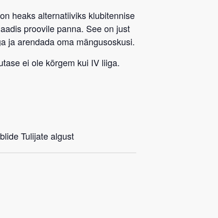
 on heaks alternatiiviks klubitennise
rmaadis proovile panna. See on just
ega ja arendada oma mängusoskusi.
tase ei ole kõrgem kui IV liiga.
lide Tulijate algust