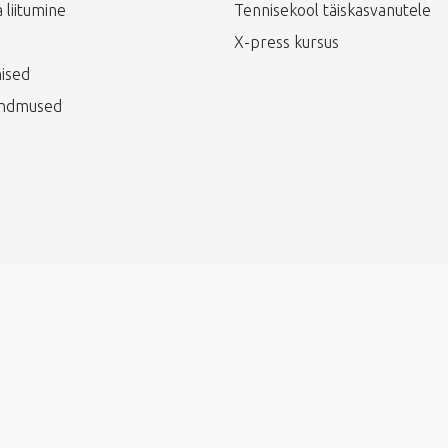
 liitumine
Tennisekool täiskasvanutele
X-press kursus
ised
ündmused
veebi disainis vestmint