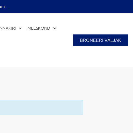
artu
INNAKIRI
MEESKOND
BRONEERI VÄLJAK
Close