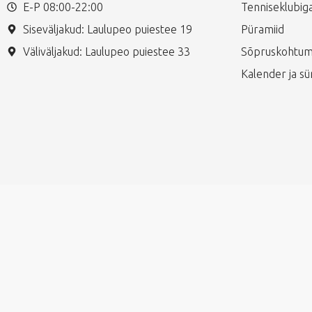
E-P 08:00-22:00
Tenniseklubiga
Siseväljakud: Laulupeo puiestee 19
Püramiid
Väliväljakud: Laulupeo puiestee 33
Sõpruskohtum
Kalender ja s