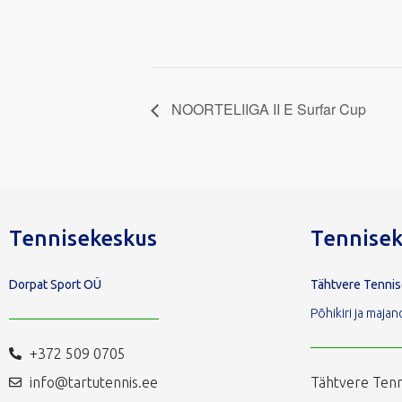
NOORTELIIGA II E Surfar Cup
Tennisekeskus
Tennisek
Dorpat Sport OÜ
Tähtvere Tenni
Põhikiri ja maj
+372 509 0705
info@tartutennis.ee
Tähtvere Tenn