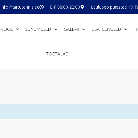
info@tartutennis.ee
E-P 08:00-22:00
Laulupeo puiestee 19, T
EKOOL
SÜNDMUSED
GALERII
LISATEENUSED
H
TOETAJAD