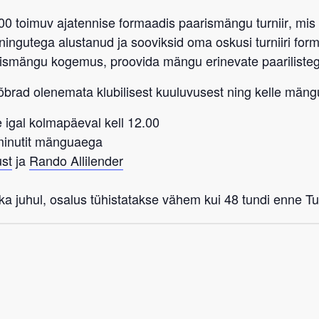
:00 toimuv ajatennise formaadis paarismängu turniir
, mis
eeningutega alustanud ja sooviksid oma oskusi turniiri fo
rismängu kogemus, proovida mängu erinevate paarilist
sõbrad
olenemata klubilisest kuuluvusest
ning kelle mängu
 igal kolmapäeval kell 12.00
-minutit mänguaega
st
ja
Rando Allilender
a juhul, osalus tühistatakse vähem kui 48 tundi enne Tub