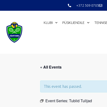
Skip
+372 509 0705
to
content
KLUBI
PÜSIKLIENDILE
TENNIS
« All Events
This event has passed.
Event Series:
Tublid Tulijad