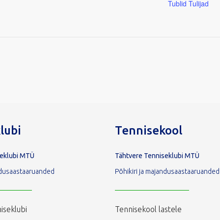
Tublid Tulijad
lubi
Tennisekool
seklubi MTÜ
Tähtvere Tenniseklubi MTÜ
andusaastaaruanded
Põhikiri ja majandusaastaaruanded
iseklubi
Tennisekool lastele