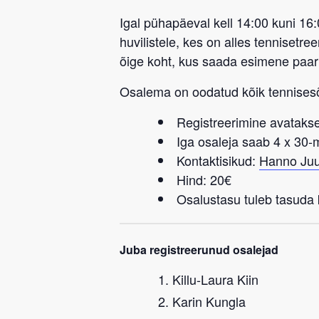
Igal pühapäeval kell 14:00 kuni 16
huvilistele, kes on alles tennisetr
õige koht, kus saada esimene paa
Osalema on oodatud kõik tennise
Registreerimine avatakse
Iga osaleja saab 4 x 30
Kontaktisikud:
Hanno Juu
Hind: 20€
Osalustasu tuleb tasuda k
Juba registreerunud osalejad
Killu-Laura Kiin
Karin Kungla