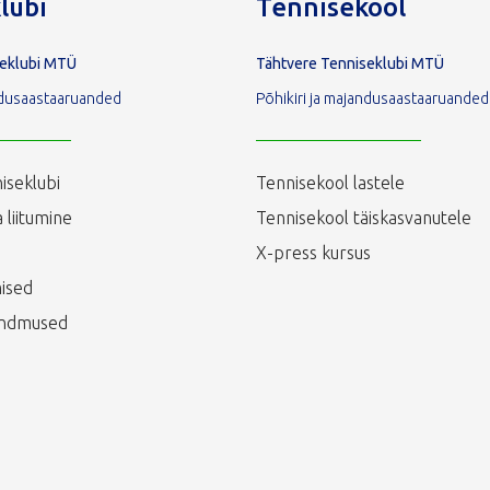
lubi
Tennisekool
seklubi MTÜ
Tähtvere Tenniseklubi MTÜ
andusaastaaruanded
Põhikiri ja majandusaastaaruanded
iseklubi
Tennisekool lastele
 liitumine
Tennisekool täiskasvanutele
X-press kursus
ised
ündmused