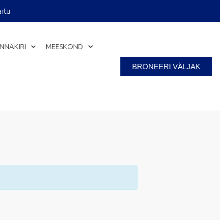
artu
INNAKIRI
MEESKOND
BRONEERI VÄLJAK
Close