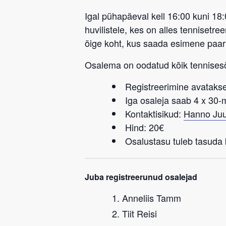
Igal pühapäeval kell 16:00 kuni 18
huvilistele, kes on alles tennisetr
õige koht, kus saada esimene paa
Osalema on oodatud kõik tennise
Registreerimine avatakse
Iga osaleja saab 4 x 30
Kontaktisikud:
Hanno Juu
Hind: 20€
Osalustasu tuleb tasuda k
Juba registreerunud osalejad
Anneliis Tamm
Tiit Reisi