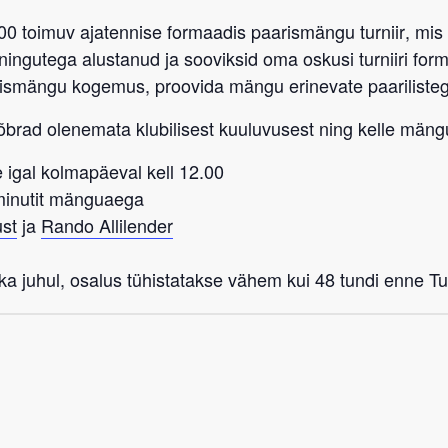
:00 toimuv ajatennise formaadis paarismängu turniir
, mis
eeningutega alustanud ja sooviksid oma oskusi turniiri fo
rismängu kogemus, proovida mängu erinevate paarilist
sõbrad
olenemata klubilisest kuuluvusest
ning kelle mängu
 igal kolmapäeval kell 12.00
-minutit mänguaega
st
ja
Rando Allilender
a juhul, osalus tühistatakse vähem kui 48 tundi enne Tub