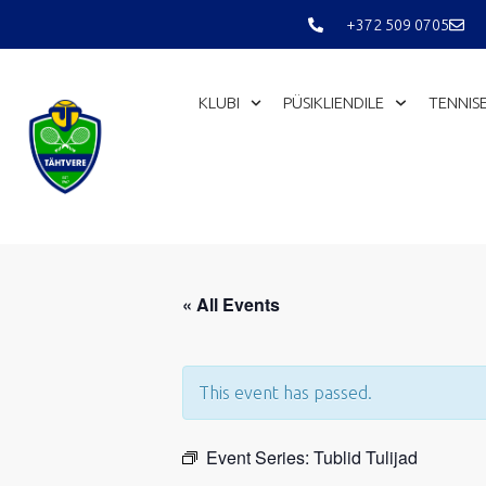
Skip
+372 509 0705
to
content
KLUBI
PÜSIKLIENDILE
TENNIS
« All Events
This event has passed.
Event Series:
Tublid Tulijad