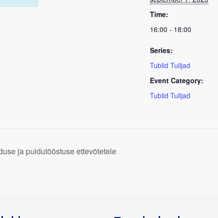
Time:
16:00 - 18:00
Series:
Tublid Tulijad
Event Category:
Tublid Tulijad
use ja puidutööstuse ettevõtetele