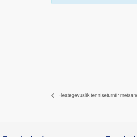
Heategevuslik tenniseturniir metsand