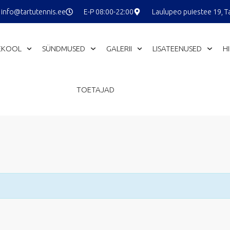
info@tartutennis.ee
E-P 08:00-22:00
Laulupeo puiestee 19, T
EKOOL
SÜNDMUSED
GALERII
LISATEENUSED
H
TOETAJAD