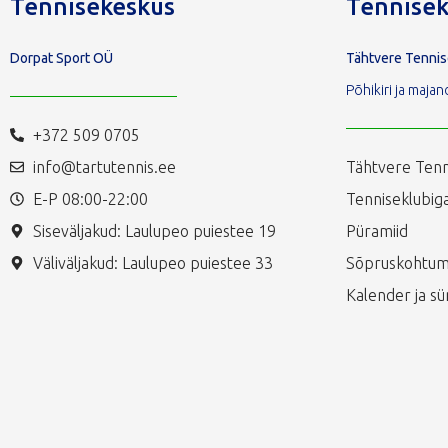
Tennisekeskus
Tennisek
Dorpat Sport OÜ
Tähtvere Tenni
Põhikiri ja maj
+372 509 0705
info@tartutennis.ee
Tähtvere Tenn
E-P 08:00-22:00
Tenniseklubiga
Siseväljakud: Laulupeo puiestee 19
Püramiid
Väliväljakud: Laulupeo puiestee 33
Sõpruskohtum
Kalender ja s