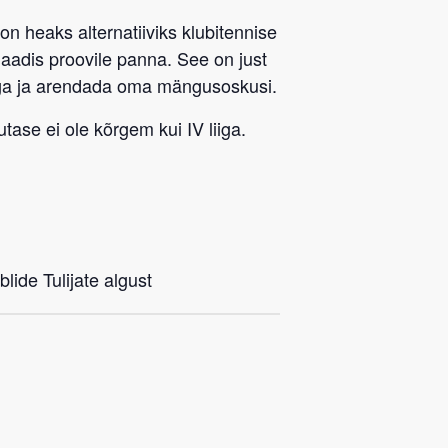
 on heaks alternatiiviks klubitennise
rmaadis proovile panna. See on just
ega ja arendada oma mängusoskusi.
tase ei ole kõrgem kui IV liiga.
lide Tulijate algust