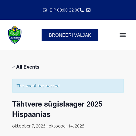
Skip
E-P 08:00-22:00
to
content
BRONEERI VÄLJAK
C
« All Events
This event has passed.
Tähtvere sügislaager 2025
Hispaanias
oktoober 7, 2025
-
oktoober 14, 2025