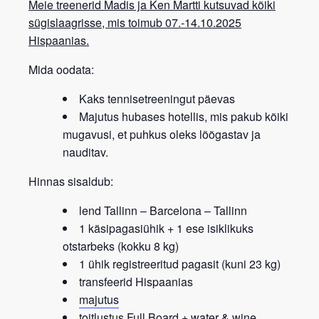
Meie treenerid Madis ja Ken Martti kutsuvad kõiki
sügislaagrisse, mis toimub 07.-14.10.2025
Hispaanias.
Mida oodata:
Kaks tennisetreeningut päevas
Majutus hubases hotellis, mis pakub kõiki
mugavusi, et puhkus oleks lõõgastav ja
nauditav.
Hinnas sisaldub:
lend Tallinn – Barcelona – Tallinn
1 käsipagasiühik + 1 ese isiklikuks
otstarbeks (kokku 8 kg)
1 ühik registreeritud pagasit (kuni 23 kg)
transfeerid Hispaanias
majutus
toitlustus
Full Board + water & wine