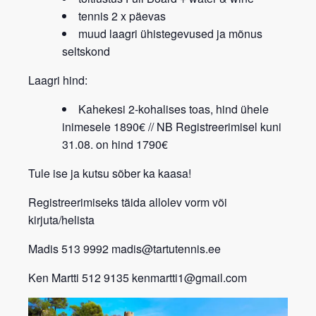
tennis 2 x päevas
muud laagri ühistegevused
ja mõnus
seltskond
Laagri hind:
Kahekesi 2-kohalises toas,
hind ühele
inimesele
1890€ // NB Registreerimisel kuni
31.08. on hind 1790€
Tule ise ja kutsu sõber ka kaasa!
Registreerimiseks täida allolev vorm või
kirjuta/helista
Madis 513 9992 madis@tartutennis.ee
Ken Martti 512 9135 kenmartti1@gmail.com