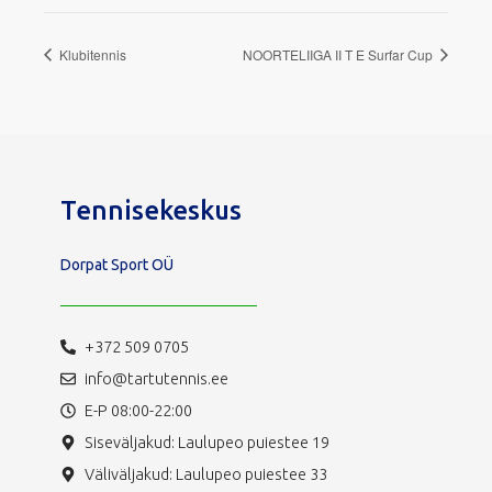
Klubitennis
NOORTELIIGA II T E Surfar Cup
Tennisekeskus
Dorpat Sport OÜ
+372 509 0705
info@tartutennis.ee
E-P 08:00-22:00
Siseväljakud: Laulupeo puiestee 19
Väliväljakud: Laulupeo puiestee 33