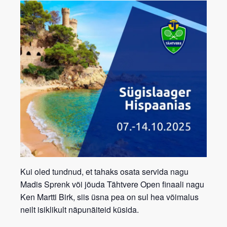
Kui oled tundnud, et tahaks osata servida nagu
Madis Sprenk või jõuda Tähtvere Open finaali nagu
Ken Martti Birk, siis üsna pea on sul hea võimalus
neilt isiklikult näpunäiteid küsida.