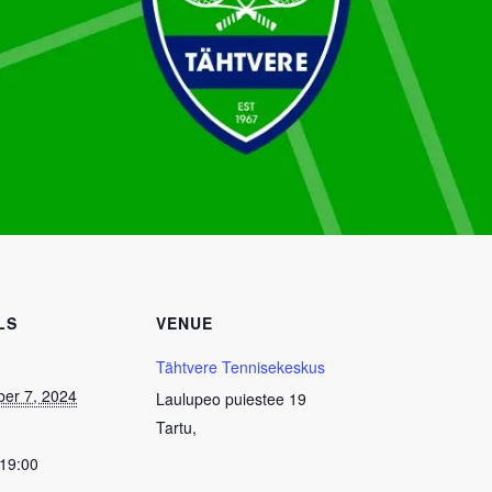
LS
VENUE
Tähtvere Tennisekeskus
er 7, 2024
Laulupeo puiestee 19
Tartu
,
 19:00