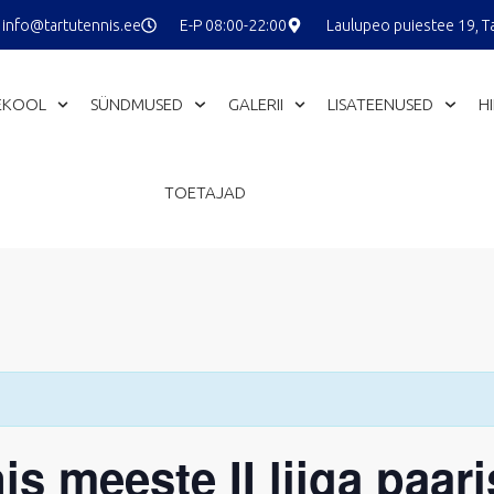
info@tartutennis.ee
E-P 08:00-22:00
Laulupeo puiestee 19, T
EKOOL
SÜNDMUSED
GALERII
LISATEENUSED
H
TOETAJAD
is meeste II liiga paa