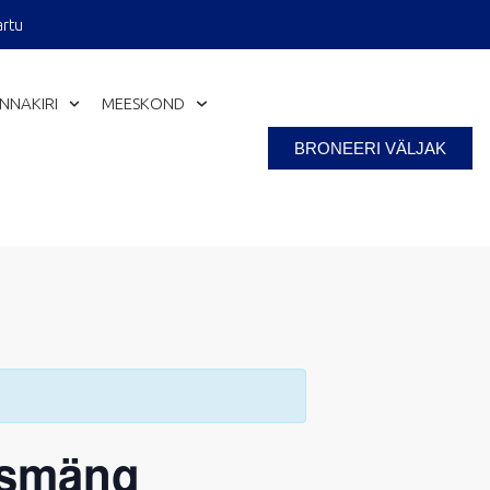
artu
INNAKIRI
MEESKOND
BRONEERI VÄLJAK
Close
rismäng