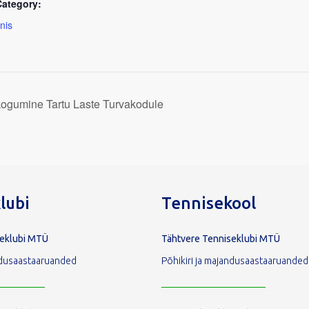
Category:
nis
kogumine Tartu Laste Turvakodule
lubi
Tennisekool
seklubi MTÜ
Tähtvere Tenniseklubi MTÜ
andusaastaaruanded
Põhikiri ja majandusaastaaruanded