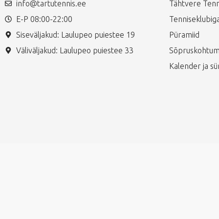
info@tartutennis.ee
Tähtvere Tenn
E-P 08:00-22:00
Tenniseklubiga
Siseväljakud: Laulupeo puiestee 19
Püramiid
Väliväljakud: Laulupeo puiestee 33
Sõpruskohtum
Kalender ja s