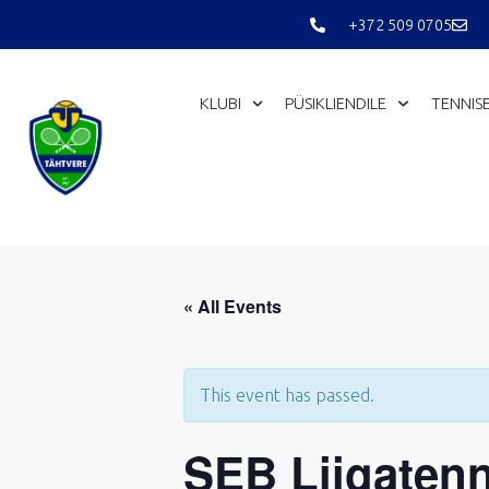
Skip
+372 509 0705
to
content
KLUBI
PÜSIKLIENDILE
TENNIS
« All Events
This event has passed.
SEB Liigatenn