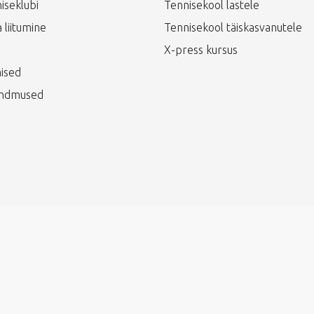
iseklubi
Tennisekool lastele
 liitumine
Tennisekool täiskasvanutele
X-press kursus
ised
ündmused
veebi disainis vestmint