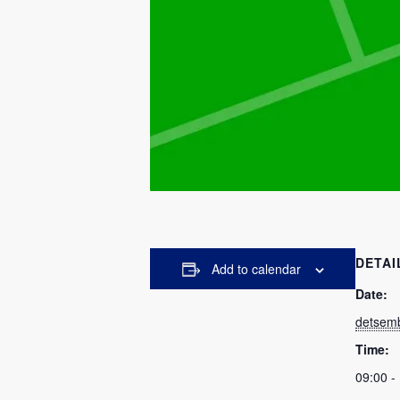
DETAI
Add to calendar
Date:
detsemb
Time:
09:00 -