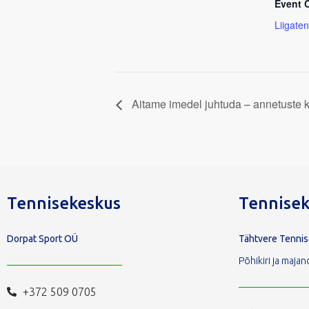
Event 
Liigaten
Aitame imedel juhtuda – annetuste 
Tennisekeskus
Tennisek
Dorpat Sport OÜ
Tähtvere Tenni
Põhikiri ja maj
+372 509 0705