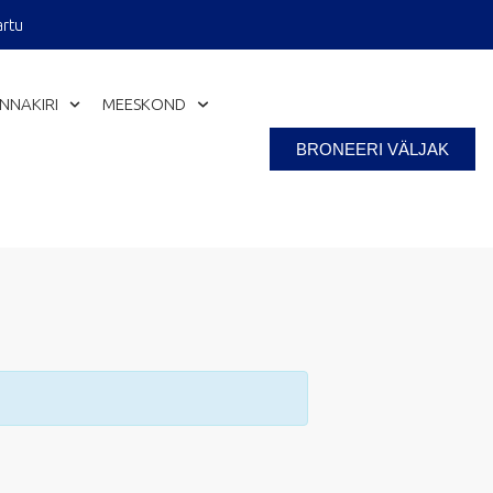
artu
INNAKIRI
MEESKOND
Close
BRONEERI VÄLJAK