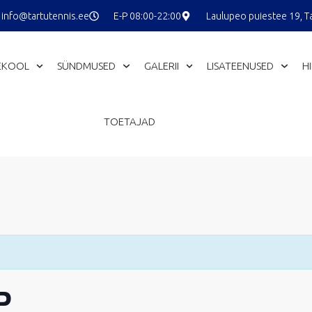
info@tartutennis.ee
E-P 08:00-22:00
Laulupeo puiestee 19, T
EKOOL
SÜNDMUSED
GALERII
LISATEENUSED
H
TOETAJAD
P