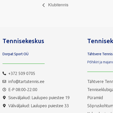
Klubitennis
Tennisekeskus
Tennisek
Dorpat Sport OÜ
Tähtvere Tenni
Põhikiri ja maj
+372 509 0705
info@tartutennis.ee
Tähtvere Tenn
E-P 08:00-22:00
Tenniseklubiga
Siseväljakud: Laulupeo puiestee 19
Püramiid
Väliväljakud: Laulupeo puiestee 33
Sõpruskohtum