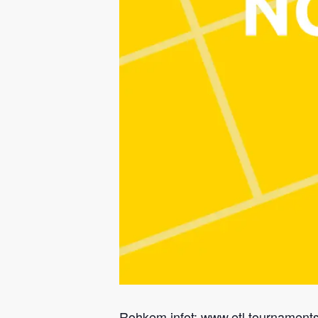
Rohkem infot:
www.etl.tournament