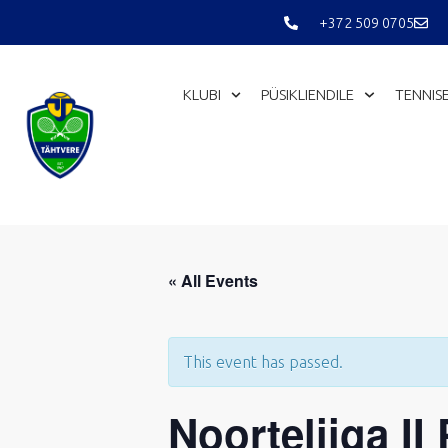
Skip
+372 509 0705
to
content
KLUBI
PÜSIKLIENDILE
TENNIS
« All Events
This event has passed.
Noorteliiga II 