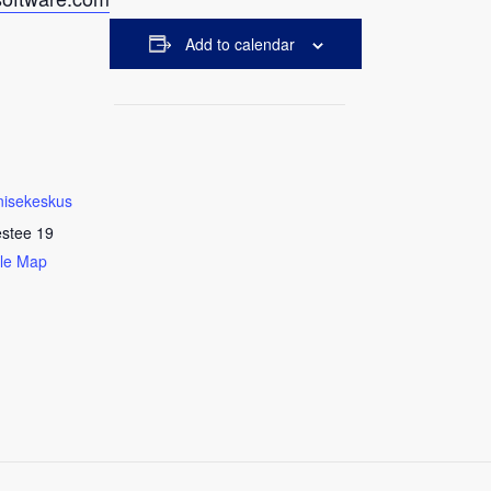
Add to calendar
nisekeskus
estee 19
le Map