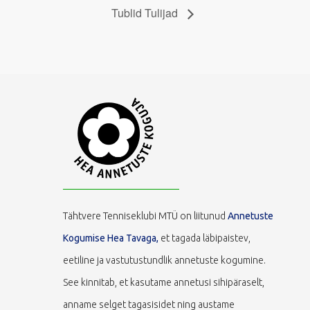
Tublid Tulijad
Tähtvere Tenniseklubi MTÜ on liitunud
Annetuste
Kogumise Hea Tavaga,
et tagada läbipaistev,
eetiline ja vastutustundlik annetuste kogumine.
See kinnitab, et kasutame annetusi sihipäraselt,
anname selget tagasisidet ning austame