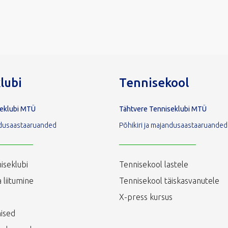
lubi
Tennisekool
seklubi MTÜ
Tähtvere Tenniseklubi MTÜ
andusaastaaruanded
Põhikiri ja majandusaastaaruanded
iseklubi
Tennisekool lastele
 liitumine
Tennisekool täiskasvanutele
X-press kursus
ised