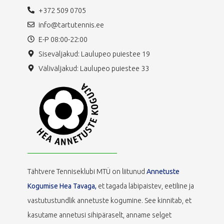
+372 509 0705
info@tartutennis.ee
E-P 08:00-22:00
Siseväljakud: Laulupeo puiestee 19
Väliväljakud: Laulupeo puiestee 33
Tähtvere Tenniseklubi MTÜ on liitunud
Annetuste
Kogumise Hea Tavaga,
et tagada läbipaistev, eetiline ja
vastutustundlik annetuste kogumine. See kinnitab, et
kasutame annetusi sihipäraselt, anname selget