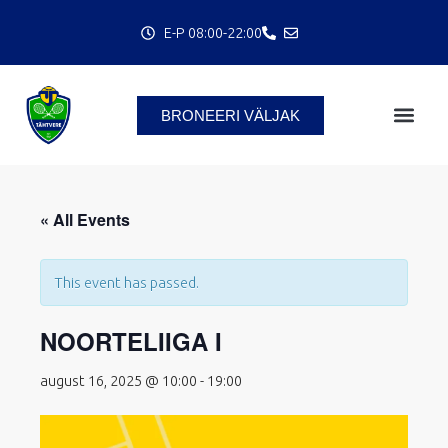
Skip
E-P 08:00-22:00
to
content
BRONEERI VÄLJAK
C
« All Events
This event has passed.
NOORTELIIGA I
august 16, 2025 @ 10:00
-
19:00