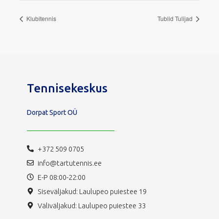
Klubitennis
Tublid Tulijad
Tennisekeskus
Dorpat Sport OÜ
+372 509 0705
info@tartutennis.ee
E-P 08:00-22:00
Siseväljakud: Laulupeo puiestee 19
Väliväljakud: Laulupeo puiestee 33