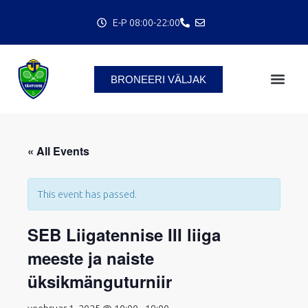
Skip
E-P 08:00-22:00
to
content
BRONEERI VÄLJAK
C
« All Events
This event has passed.
SEB Liigatennise III liiga
meeste ja naiste
üksikmänguturniir