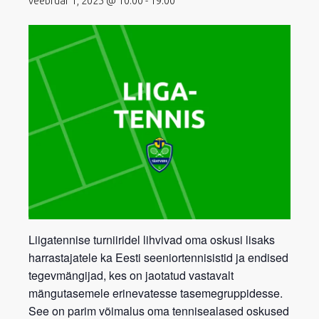
veebruar 1, 2025 @ 10:00
-
19:00
Liigatennise turniiridel lihvivad oma oskusi lisaks
harrastajatele ka Eesti seeniortennisistid ja endised
tegevmängijad, kes on jaotatud vastavalt
mängutasemele erinevatesse tasemegruppidesse.
See on parim võimalus oma tennisealased oskused