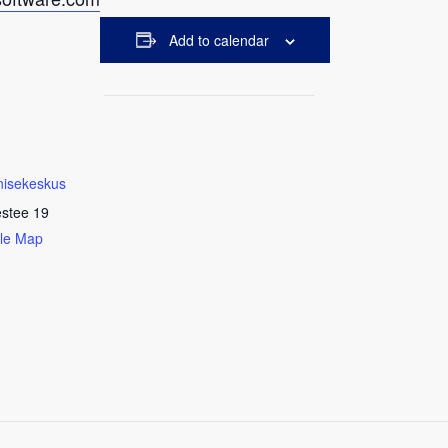
Add to calendar
nisekeskus
estee 19
le Map