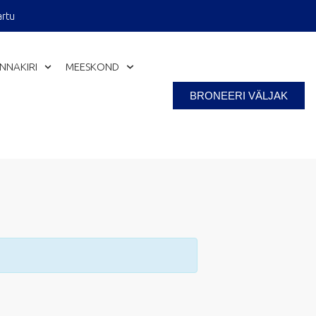
artu
INNAKIRI
MEESKOND
Close
BRONEERI VÄLJAK