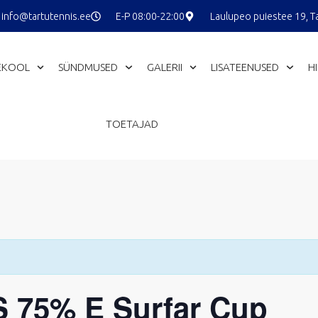
info@tartutennis.ee
E-P 08:00-22:00
Laulupeo puiestee 19, T
EKOOL
SÜNDMUSED
GALERII
LISATEENUSED
H
TOETAJAD
 75% E Surfar Cup