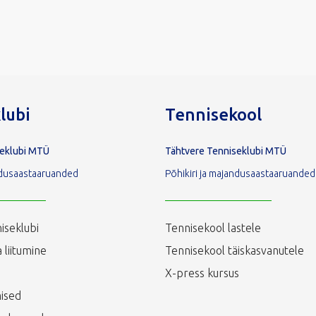
lubi
Tennisekool
seklubi MTÜ
Tähtvere Tenniseklubi MTÜ
andusaastaaruanded
Põhikiri ja majandusaastaaruanded
iseklubi
Tennisekool lastele
 liitumine
Tennisekool täiskasvanutele
X-press kursus
ised