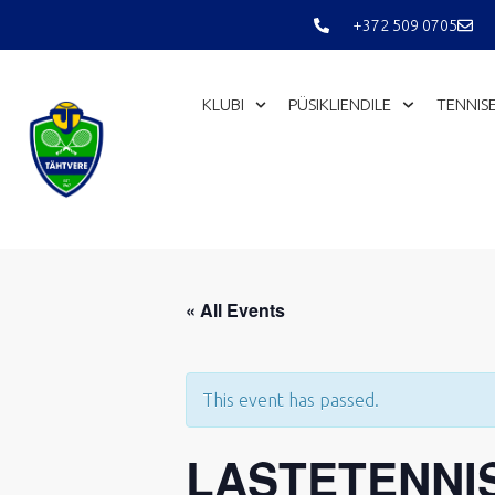
Skip
+372 509 0705
to
content
KLUBI
PÜSIKLIENDILE
TENNIS
« All Events
This event has passed.
LASTETENNIS