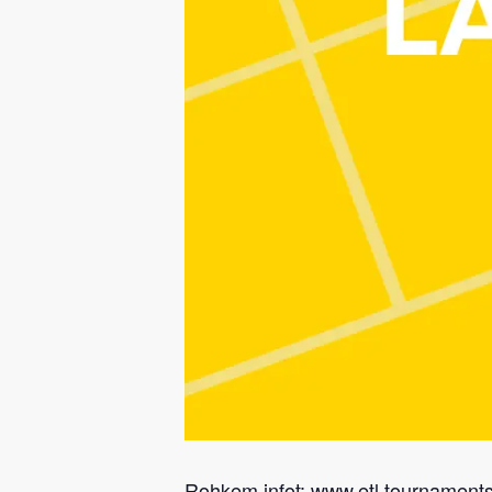
Rohkem infot:
www.etl.tournament