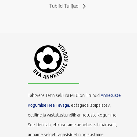
Tublid Tulijad
Tähtvere Tenniseklubi MTÜ on liitunud
Annetuste
Kogumise Hea Tavaga,
et tagada läbipaistev,
eetiline ja vastutustundlik annetuste kogumine.
See kinnitab, et kasutame annetusi sihipäraselt,
anname selget tagasisidet ning austame