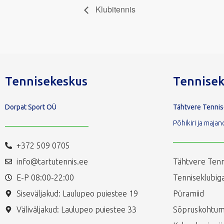
Klubitennis
Tennisekeskus
Tennisek
Dorpat Sport OÜ
Tähtvere Tenni
Põhikiri ja maj
+372 509 0705
info@tartutennis.ee
Tähtvere Tenn
E-P 08:00-22:00
Tenniseklubiga
Siseväljakud: Laulupeo puiestee 19
Püramiid
Väliväljakud: Laulupeo puiestee 33
Sõpruskohtum