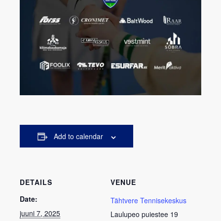
Add to calendar
DETAILS
VENUE
Date:
Tähtvere Tennisekeskus
juuni 7, 2025
Laulupeo puiestee 19