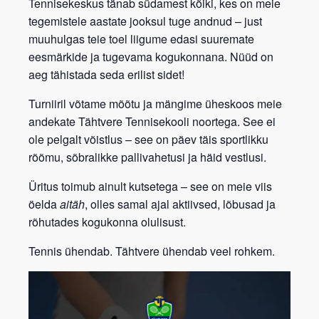
Tennisekeskus tänab südamest kõiki, kes on meie
tegemistele aastate jooksul tuge andnud – just
muuhulgas teie toel liigume edasi suuremate
eesmärkide ja tugevama kogukonnana. Nüüd on
aeg tähistada seda erilist sidet!
Turniiril võtame mõõtu ja mängime üheskoos meie
andekate Tähtvere Tennisekooli noortega. See ei
ole pelgalt võistlus – see on päev täis sportlikku
rõõmu, sõbralikke pallivahetusi ja häid vestlusi.
Üritus toimub
ainult kutsetega
– see on meie viis
öelda
aitäh
, olles samal ajal aktiivsed, lõbusad ja
rõhutades kogukonna olulisust.
Tennis ühendab. Tähtvere ühendab veel rohkem.