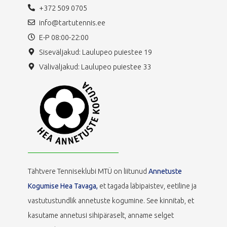
+372 509 0705
info@tartutennis.ee
E-P 08:00-22:00
Siseväljakud: Laulupeo puiestee 19
Väliväljakud: Laulupeo puiestee 33
Tähtvere Tenniseklubi MTÜ on liitunud
Annetuste
Kogumise Hea Tavaga,
et tagada läbipaistev, eetiline ja
vastutustundlik annetuste kogumine. See kinnitab, et
kasutame annetusi sihipäraselt, anname selget