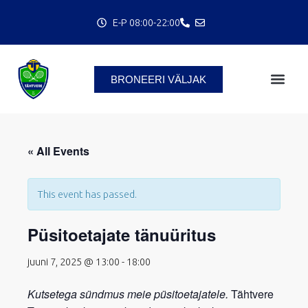
Skip
E-P 08:00-22:00
to
content
BRONEERI VÄLJAK
C
« All Events
This event has passed.
Püsitoetajate tänuüritus
juuni 7, 2025 @ 13:00
-
18:00
Kutsetega sündmus meie püsitoetajatele.
Tähtvere