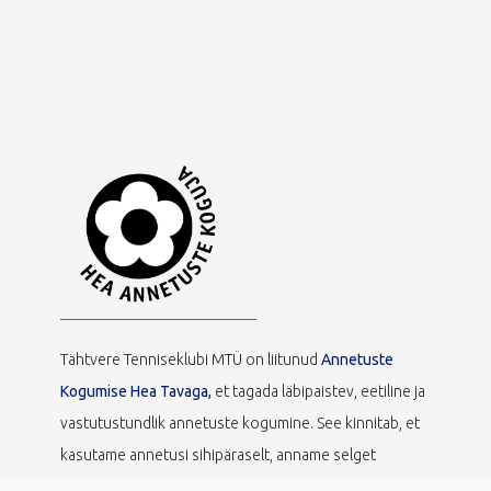
Tähtvere Tenniseklubi MTÜ on liitunud
Annetuste
Kogumise Hea Tavaga,
et tagada läbipaistev, eetiline ja
vastutustundlik annetuste kogumine. See kinnitab, et
kasutame annetusi sihipäraselt, anname selget
tagasisidet ning austame annetajate õigusi ja