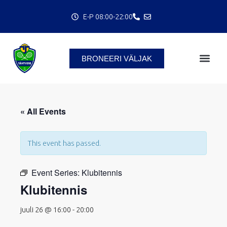
Skip
E-P 08:00-22:00
to
content
BRONEERI VÄLJAK
« All Events
C
This event has passed.
Event Series:
Klubitennis
Klubitennis
juuli 26 @ 16:00
-
20:00