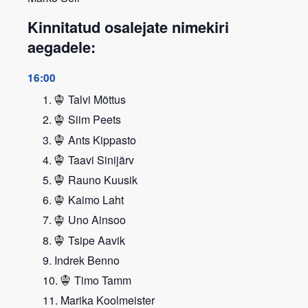
Kinnitatud osalejate nimekiri
aegadele:
16:00
Talvi Mõttus
Siim Peets
Ants Kippasto
Taavi Sinijärv
Rauno Kuusik
Kaimo Laht
Uno Ainsoo
Tsipe Aavik
Indrek Benno
Timo Tamm
Marika Koolmeister