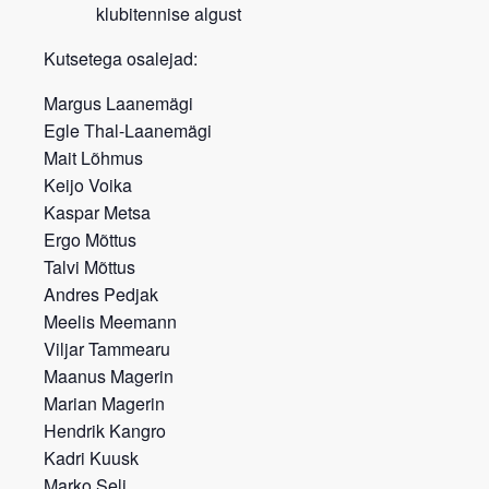
klubitennise algust
Kutsetega osalejad:
Margus Laanemägi
Egle Thal-Laanemägi
Mait Lõhmus
Keijo Voika
Kaspar Metsa
Ergo Mõttus
Talvi Mõttus
Andres Pedjak
Meelis Meemann
Viljar Tammearu
Maanus Magerin
Marian Magerin
Hendrik Kangro
Kadri Kuusk
Marko Seli