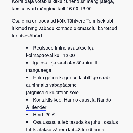
Korraldaja võtab isiklikult ühendust mängijatega,
kes tulevad mängima kell 16:00-18:00.
Osalema on oodatud kõik
Tähtvere Tenniseklubi
liikmed
ning vabade kohtade olemasolul ka teised
tennisesõbrad.
Registreerimine avatakse igal
kolmapäeval kell 12.00
Iga osaleja saab 4 x 30-minutit
mänguaega
Enim geime kogunud klubiliige saab
auhinnaks vabapääsme
järgmisele
klubitennisele
Kontaktisikud:
Hanno Juust
ja
Rando
Allilender
Hind: 20 €
Osalustasu tuleb tasuda ka juhul, osalus
tühistatakse vähem kui 48 tundi enne