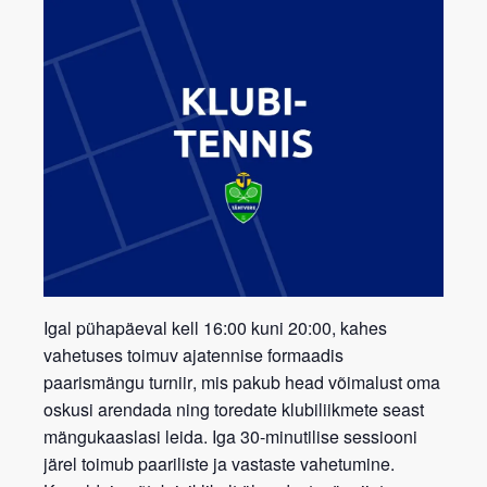
Igal pühapäeval kell 16:00 kuni 20:00, kahes
vahetuses toimuv ajatennise formaadis
paarismängu turniir
, mis pakub head võimalust oma
oskusi arendada ning toredate klubiliikmete seast
mängukaaslasi leida. Iga 30-minutilise sessiooni
järel toimub paariliste ja vastaste vahetumine.