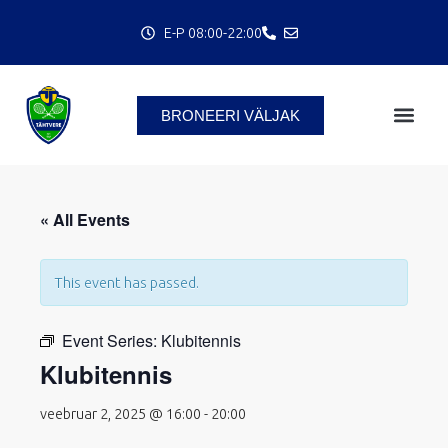
Skip
E-P 08:00-22:00
to
content
BRONEERI VÄLJAK
« All Events
This event has passed.
C
Event Series:
Klubitennis
Klubitennis
veebruar 2, 2025 @ 16:00
-
20:00