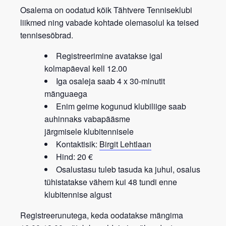
Osalema on oodatud kõik
Tähtvere Tenniseklubi
liikmed
ning vabade kohtade olemasolul ka teised
tennisesõbrad.
Registreerimine avatakse igal
kolmapäeval kell 12.00
Iga osaleja saab 4 x 30-minutit
mänguaega
Enim geime kogunud klubiliige saab
auhinnaks vabapääsme
järgmisele
klubitennisele
Kontaktisik:
Birgit Lehtlaan
Hind: 20 €
Osalustasu tuleb tasuda ka juhul, osalus
tühistatakse vähem kui 48 tundi enne
klubitennise algust
Registreerunutega, keda oodatakse mängima