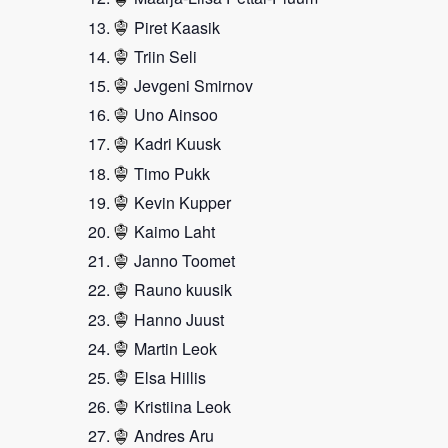
Piret Kaasik
Triin Seli
Jevgeni Smirnov
Uno Ainsoo
Kadri Kuusk
Timo Pukk
Kevin Kupper
Kaimo Laht
Janno Toomet
Rauno kuusik
Hanno Juust
Martin Leok
Elsa Hillis
Kristiina Leok
Andres Aru