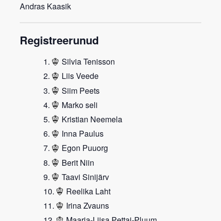
Andras Kaasik
Registreerunud
Silvia Tenisson
Liis Veede
Siim Peets
Marko seli
Kristian Neemela
Inna Paulus
Egon Puuorg
Berit Niin
Taavi Sinijärv
Reelika Laht
Irina Zvauns
Maarja-Liisa Pettai-Pluum