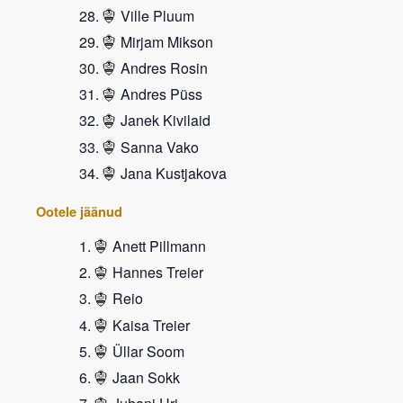
Ville Pluum
Mirjam Mikson
Andres Rosin
Andres Püss
Janek Kivilaid
Sanna Vako
Jana Kustjakova
Ootele jäänud
Anett Pillmann
Hannes Treier
Reio
Kaisa Treier
Üllar Soom
Jaan Sokk