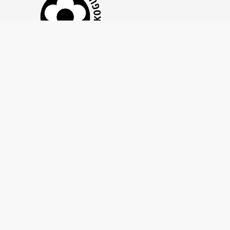
Tähtvere Tenniseklubi MTÜ on liitunud
Annetuste
Kogumise Hea Tavaga,
et tagada läbipaistev, eetiline ja
vastutustundlik annetuste kogumine. See kinnitab, et
kasutame annetusi sihipäraselt, anname selget
tagasisidet ning austame annetajate õigusi ja
privaatsust.