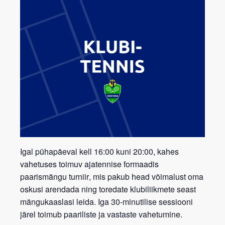
Igal pühapäeval kell 16:00 kuni 20:00, kahes
vahetuses toimuv ajatennise formaadis
paarismängu turniir
, mis pakub head võimalust oma
oskusi arendada ning toredate klubiliikmete seast
mängukaaslasi leida. Iga 30-minutilise sessiooni
järel toimub paariliste ja vastaste vahetumine.