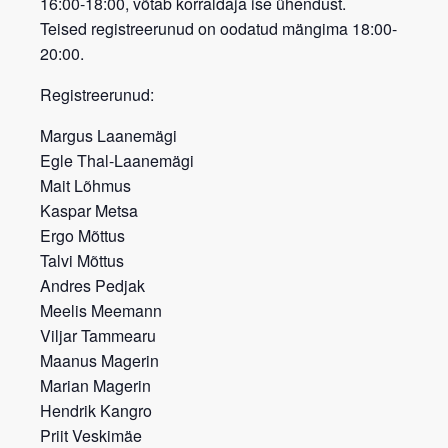
16:00-18:00, võtab korraldaja ise ühendust.
Teised registreerunud on oodatud mängima 18:00-
20:00.
Registreerunud:
Margus Laanemägi
Egle Thal-Laanemägi
Mait Lõhmus
Kaspar Metsa
Ergo Mõttus
Talvi Mõttus
Andres Pedjak
Meelis Meemann
Viljar Tammearu
Maanus Magerin
Marian Magerin
Hendrik Kangro
Priit Veskimäe