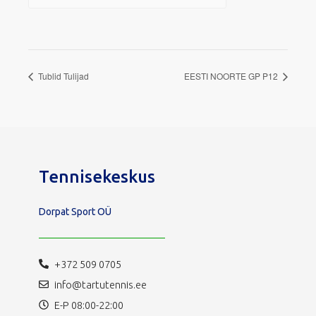
Tublid Tulijad
EESTI NOORTE GP P12
Tennisekeskus
Dorpat Sport OÜ
+372 509 0705
info@tartutennis.ee
E-P 08:00-22:00