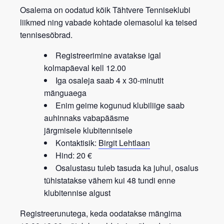
Osalema on oodatud kõik
Tähtvere Tenniseklubi
liikmed
ning vabade kohtade olemasolul ka teised
tennisesõbrad.
Registreerimine avatakse igal
kolmapäeval kell 12.00
Iga osaleja saab 4 x 30-minutit
mänguaega
Enim geime kogunud klubiliige saab
auhinnaks vabapääsme
järgmisele
klubitennisele
Kontaktisik:
Birgit Lehtlaan
Hind: 20 €
Osalustasu tuleb tasuda ka juhul, osalus
tühistatakse vähem kui 48 tundi enne
klubitennise algust
Registreerunutega, keda oodatakse mängima