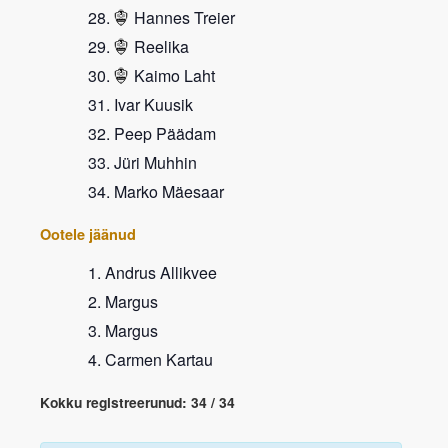
Hannes Treier
Reelika
Kaimo Laht
Ivar Kuusik
Peep Päädam
Jüri Muhhin
Marko Mäesaar
Ootele jäänud
Andrus Allikvee
Margus
Margus
Carmen Kartau
Kokku registreerunud: 34 / 34