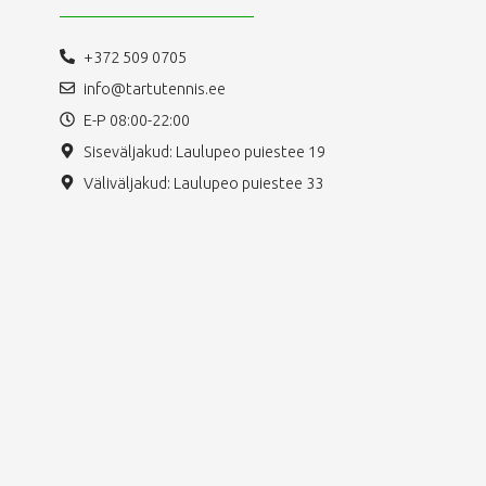
+372 509 0705
info@tartutennis.ee
E-P 08:00-22:00
Siseväljakud: Laulupeo puiestee 19
Väliväljakud: Laulupeo puiestee 33