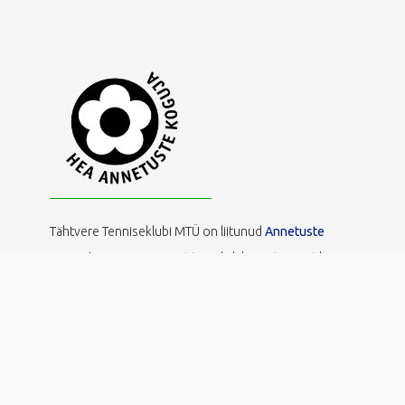
Tähtvere Tenniseklubi MTÜ on liitunud
Annetuste
Kogumise Hea Tavaga,
et tagada läbipaistev, eetiline ja
vastutustundlik annetuste kogumine. See kinnitab, et
kasutame annetusi sihipäraselt, anname selget
tagasisidet ning austame annetajate õigusi ja
privaatsust.