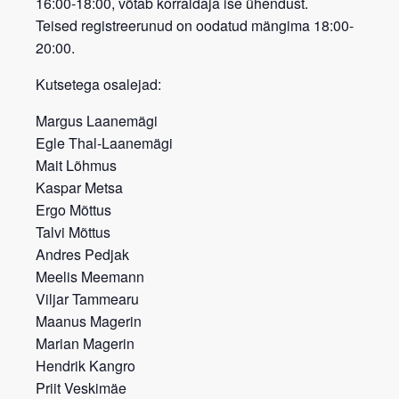
16:00-18:00, võtab korraldaja ise ühendust.
Teised registreerunud on oodatud mängima 18:00-
20:00.
Kutsetega osalejad:
Margus Laanemägi
Egle Thal-Laanemägi
Mait Lõhmus
Kaspar Metsa
Ergo Mõttus
Talvi Mõttus
Andres Pedjak
Meelis Meemann
Viljar Tammearu
Maanus Magerin
Marian Magerin
Hendrik Kangro
Priit Veskimäe