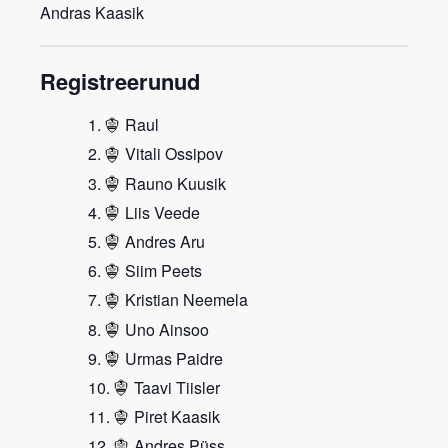
Andras Kaasik
Registreerunud
Raul
Vitali Ossipov
Rauno Kuusik
Liis Veede
Andres Aru
Siim Peets
Kristian Neemela
Uno Ainsoo
Urmas Paidre
Taavi Tiisler
Piret Kaasik
Andres Püss