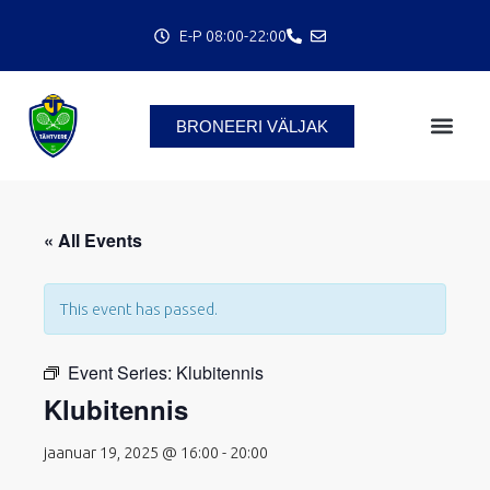
Skip
E-P 08:00-22:00
to
content
BRONEERI VÄLJAK
« All Events
This event has passed.
C
Event Series:
Klubitennis
Klubitennis
jaanuar 19, 2025 @ 16:00
-
20:00