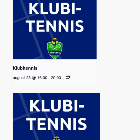
Klubitennis
august 23 @ 16:00
-
20:00