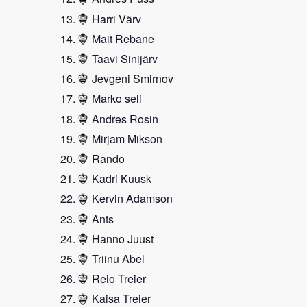
Harri Värv
Mait Rebane
Taavi Sinijärv
Jevgeni Smirnov
Marko seli
Andres Rosin
Mirjam Mikson
Rando
Kadri Kuusk
Kervin Adamson
Ants
Hanno Juust
Triinu Abel
Reio Treier
Kaisa Treier