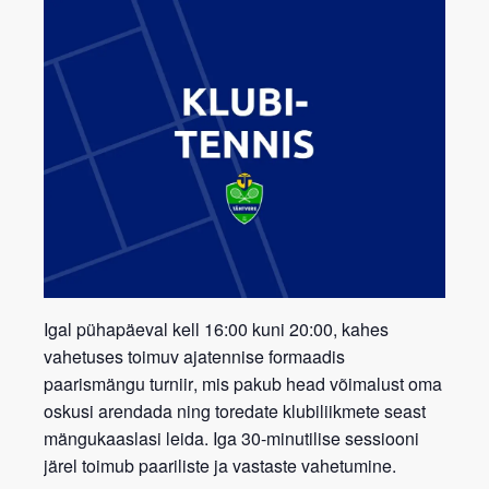
Igal pühapäeval kell 16:00 kuni 20:00, kahes
vahetuses toimuv ajatennise formaadis
paarismängu turniir
, mis pakub head võimalust oma
oskusi arendada ning toredate klubiliikmete seast
mängukaaslasi leida. Iga 30-minutilise sessiooni
järel toimub paariliste ja vastaste vahetumine.