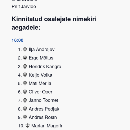
Priit Järvloo
Kinnitatud osalejate nimekiri
aegadele:
16:00
Ilja Andrejev
Ergo Mõttus
Hendrik Kangro
Keijo Voika
Mati Merila
Oliver Oper
Janno Toomet
Andres Pedjak
Andres Rosin
Marian Magerin