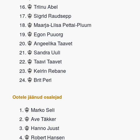
Triinu Abel
Sigrid Raudsepp
Maarja-Liisa Pettai-Pluum
Egon Puuorg
Angeelika Taavet
Sandra Uuli
Taavi Taavet
Keirin Rebane
Brit Peri
Ootele jäänud osalejad
Marko Seli
Ave Täkker
Hanno Juust
Robert Hansen