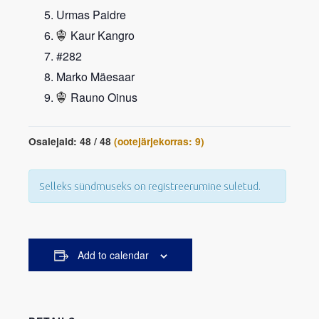
Urmas Paidre
Kaur Kangro
#282
Marko Mäesaar
Rauno Oinus
Osalejaid: 48 / 48
(ootejärjekorras: 9)
Selleks sündmuseks on registreerumine suletud.
Add to calendar