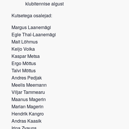
klubitennise algust
Kutsetega osalejad:
Margus Laanemägi
Egle Thal-Laanemägi
Mait Lõhmus
Keijo Voika
Kaspar Metsa
Ergo Mõttus
Talvi Mõttus
Andres Pedjak
Meelis Meemann
Viljar Tammearu
Maanus Magerin
Marian Magerin
Hendrik Kangro
Andras Kaasik
Irina Zvauns