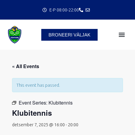
Skip
E-P 08:00-22:00
to
content
BRONEERI VÄLJAK
« All Events
This event has passed.
C
Event Series:
Klubitennis
Klubitennis
detsember 7, 2025 @ 16:00
-
20:00