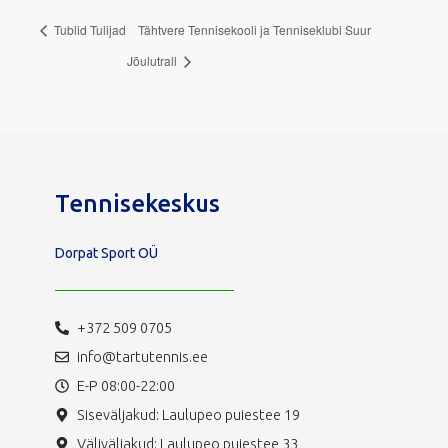
Tublid Tulijad
Tähtvere Tennisekooli ja Tenniseklubi Suur
Jõulutrall
Tennisekeskus
Dorpat Sport OÜ
+372 509 0705
info@tartutennis.ee
E-P 08:00-22:00
Siseväljakud: Laulupeo puiestee 19
Väliväljakud: Laulupeo puiestee 33