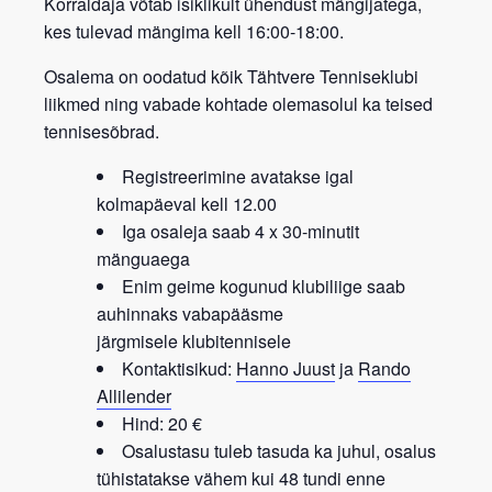
Korraldaja võtab isiklikult ühendust mängijatega,
kes tulevad mängima kell 16:00-18:00.
Osalema on oodatud kõik
Tähtvere Tenniseklubi
liikmed
ning vabade kohtade olemasolul ka teised
tennisesõbrad.
Registreerimine avatakse igal
kolmapäeval kell 12.00
Iga osaleja saab 4 x 30-minutit
mänguaega
Enim geime kogunud klubiliige saab
auhinnaks vabapääsme
järgmisele
klubitennisele
Kontaktisikud:
Hanno Juust
ja
Rando
Allilender
Hind: 20 €
Osalustasu tuleb tasuda ka juhul, osalus
tühistatakse vähem kui 48 tundi enne