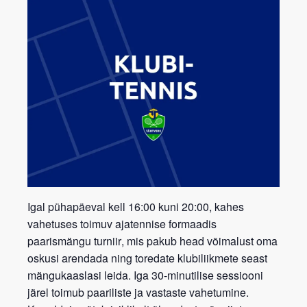
Igal pühapäeval kell 16:00 kuni 20:00, kahes
vahetuses toimuv ajatennise formaadis
paarismängu turniir
, mis pakub head võimalust oma
oskusi arendada ning toredate klubiliikmete seast
mängukaaslasi leida. Iga 30-minutilise sessiooni
järel toimub paariliste ja vastaste vahetumine.