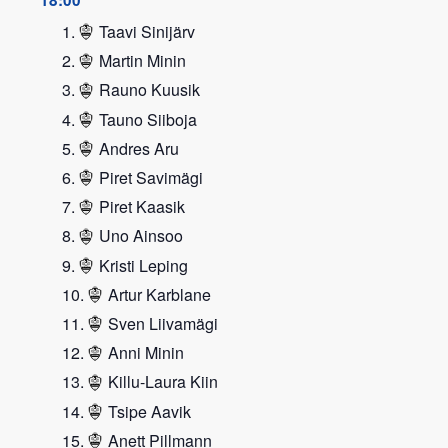
18:00
Taavi Sinijärv
Martin Minin
Rauno Kuusik
Tauno Siiboja
Andres Aru
Piret Savimägi
Piret Kaasik
Uno Ainsoo
Kristi Leping
Artur Karblane
Sven Liivamägi
Anni Minin
Killu-Laura Kiin
Tsipe Aavik
Anett Pillmann