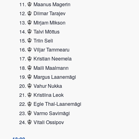
Maanus Magerin
Diimar Tarajev
Mirjam Mikson
Talvi Mõttus
Triin Seli
Viljar Tammearu
Kristian Neemela
Maili Maalmann
Margus Laanemägi
Vahur Nukka
Kristiina Leok
Egle Thal-Laanemägi
Varmo Savimägi
Vitali Ossipov