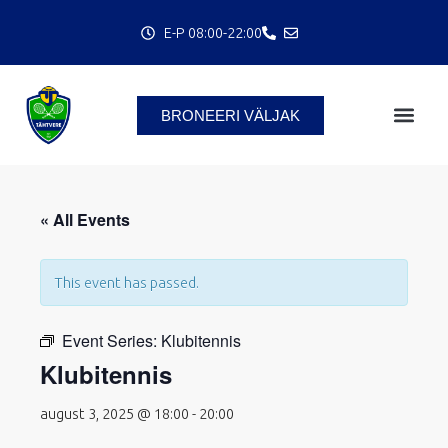
Skip
E-P 08:00-22:00
to
content
BRONEERI VÄLJAK
« All Events
C
This event has passed.
Event Series:
Klubitennis
Klubitennis
august 3, 2025 @ 18:00
-
20:00