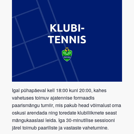
Igal pühapäeval kell 18:00 kuni 20:00, kahes
vahetuses toimuv ajatennise formaadis
paarismängu turniir
, mis pakub head võimalust oma
oskusi arendada ning toredate klubiliikmete seast
mängukaaslasi leida. Iga 30-minutilise sessiooni
järel toimub paariliste ja vastaste vahetumine.