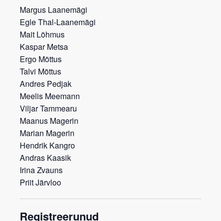
Margus Laanemägi
Egle Thal-Laanemägi
Mait Lõhmus
Kaspar Metsa
Ergo Mõttus
Talvi Mõttus
Andres Pedjak
Meelis Meemann
Viljar Tammearu
Maanus Magerin
Marian Magerin
Hendrik Kangro
Andras Kaasik
Irina Zvauns
Priit Järvloo
Registreerunud