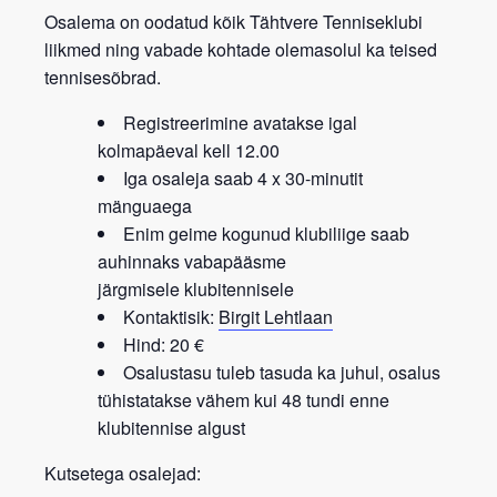
Osalema on oodatud kõik
Tähtvere Tenniseklubi
liikmed
ning vabade kohtade olemasolul ka teised
tennisesõbrad.
Registreerimine avatakse igal
kolmapäeval kell 12.00
Iga osaleja saab 4 x 30-minutit
mänguaega
Enim geime kogunud klubiliige saab
auhinnaks vabapääsme
järgmisele
klubitennisele
Kontaktisik:
Birgit Lehtlaan
Hind: 20 €
Osalustasu tuleb tasuda ka juhul, osalus
tühistatakse vähem kui 48 tundi enne
klubitennise algust
Kutsetega osalejad: