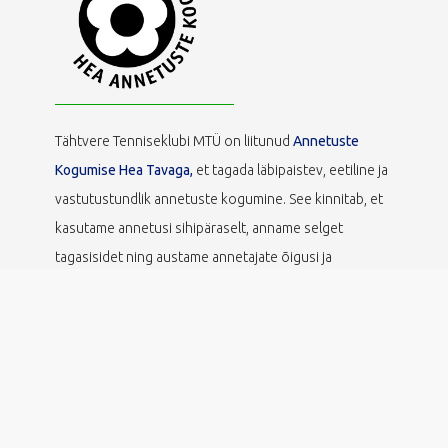
Tähtvere Tenniseklubi MTÜ on liitunud
Annetuste
Kogumise Hea Tavaga,
et tagada läbipaistev, eetiline ja
vastutustundlik annetuste kogumine. See kinnitab, et
kasutame annetusi sihipäraselt, anname selget
tagasisidet ning austame annetajate õigusi ja
privaatsust.