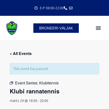
Skip
E-P 08:00-22:00
to
content
BRONEERI VÄLJAK
« All Events
C
This event has passed.
Event Series:
Klubitennis
Klubi rannatennis
märts 29 @ 18:00
-
20:00