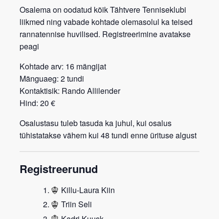
Osalema on oodatud kõik Tähtvere Tenniseklubi
liikmed ning vabade kohtade olemasolul ka teised
rannatennise huvilised. Registreerimine avatakse
peagi
Kohtade arv:
16 mängijat
Mänguaeg:
2 tundi
Kontaktisik:
Rando Allilender
Hind:
20 €
Osalustasu tuleb tasuda ka juhul, kui osalus
tühistatakse vähem kui 48 tundi enne ürituse algust
Registreerunud
Killu-Laura Kiin
Triin Seli
Kadri Kuusk