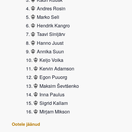
Andres Rosin
Marko Seli
Hendrik Kangro
Taavi Sinijärv
Hanno Juust
Annika Suun
Keijo Voika
Kervin Adamson
Egon Puuorg
Maksim Ševtšenko
Inna Paulus
Sigrid Kallam
Mirjam Mikson
Ootele jäänud