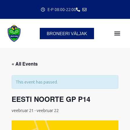
Skip
E-P 08:00-22:00
to
content
BRONEERI VÄLJAK
C
« All Events
This event has passed.
EESTI NOORTE GP P14
veebruar 21
-
veebruar 22