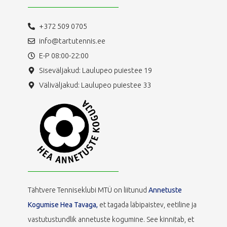
+372 509 0705
info@tartutennis.ee
E-P 08:00-22:00
Siseväljakud: Laulupeo puiestee 19
Väliväljakud: Laulupeo puiestee 33
Tähtvere Tenniseklubi MTÜ on liitunud
Annetuste
Kogumise Hea Tavaga,
et tagada läbipaistev, eetiline ja
vastutustundlik annetuste kogumine. See kinnitab, et