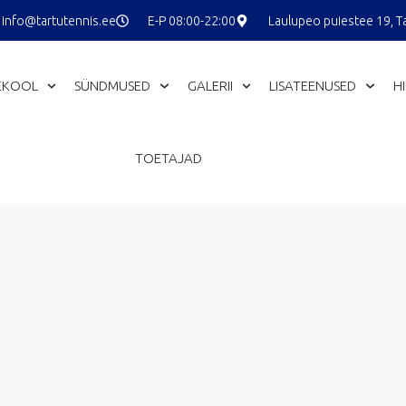
info@tartutennis.ee
E-P 08:00-22:00
Laulupeo puiestee 19, T
EKOOL
SÜNDMUSED
GALERII
LISATEENUSED
H
TOETAJAD