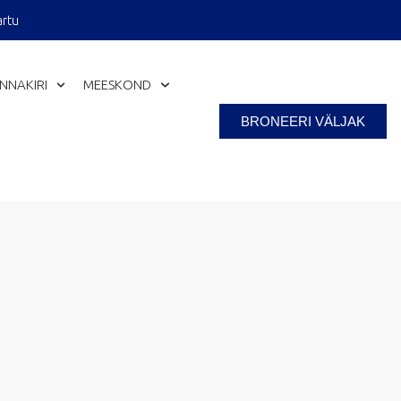
artu
Close
INNAKIRI
MEESKOND
BRONEERI VÄLJAK