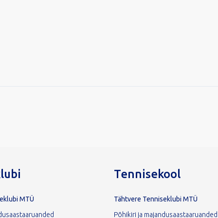
lubi
Tennisekool
seklubi MTÜ
Tähtvere Tenniseklubi MTÜ
andusaastaaruanded
Põhikiri ja majandusaastaaruanded