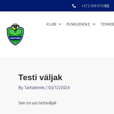
Skip
+372 509 0705
to
content
KLUBI
PÜSIKLIENDILE
TENNIS
Testi väljak
By
Tartutennis
/
03/12/2024
See on uus testiväljak