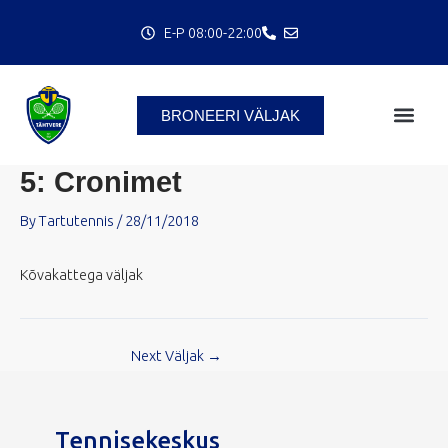
Skip
E-P 08:00-22:00
to
content
C
BRONEERI VÄLJAK
5: Cronimet
By
Tartutennis
/
28/11/2018
Kõvakattega väljak
Next Väljak
→
Tennisekeskus