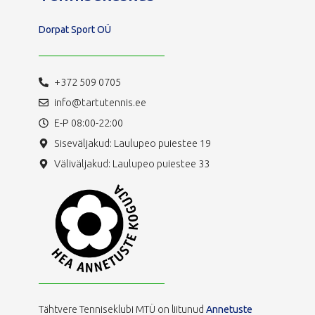
Dorpat Sport OÜ
+372 509 0705
info@tartutennis.ee
E-P 08:00-22:00
Siseväljakud: Laulupeo puiestee 19
Väliväljakud: Laulupeo puiestee 33
Tähtvere Tenniseklubi MTÜ on liitunud
Annetuste