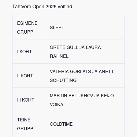
C
Tähtvere Open 2026 võitjad
ESIMENE
SLEPT
GRUPP
GRETE GULL JA LAURA
I KOHT
RAHNEL
VALERIA GORLATS JA ANETT
II KOHT
SCHUTTING
MARTIN PETUKHOV JA KEIJO
III KOHT
VOIKA
TEINE
GOLDTIME
GRUPP