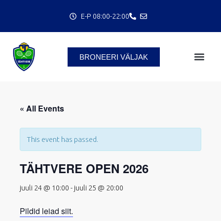
Skip
E-P 08:00-22:00
to
content
BRONEERI VÄLJAK
« All Events
This event has passed.
TÄHTVERE OPEN 2026
juuli 24 @ 10:00
-
juuli 25 @ 20:00
Pildid leiad siit.