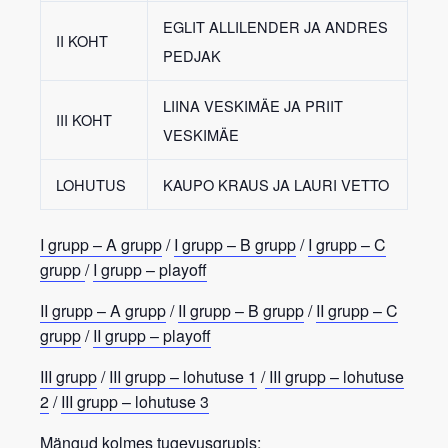
EGLIT ALLILENDER JA ANDRES
II KOHT
PEDJAK
LIINA VESKIMÄE JA PRIIT
III KOHT
VESKIMÄE
LOHUTUS
KAUPO KRAUS JA LAURI VETTO
I grupp – A grupp
/
I grupp – B grupp
/
I grupp – C
grupp
/
I grupp – playoff
II grupp – A grupp
/
II grupp – B grupp
/
II grupp – C
grupp
/
II grupp – playoff
III grupp
/
III grupp – lohutuse 1
/
III grupp – lohutuse
2
/
III grupp – lohutuse 3
Mängud kolmes tugevusgrupis: