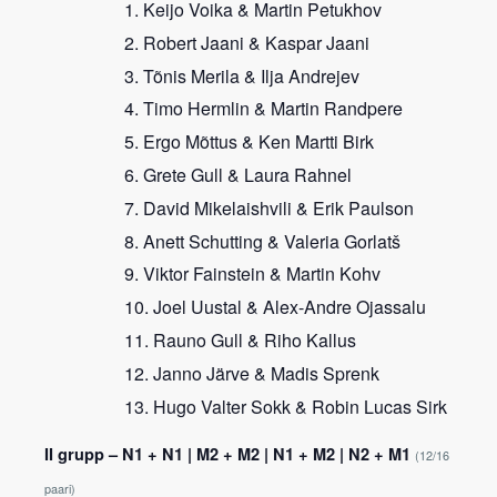
Keijo Voika & Martin Petukhov
Robert Jaani & Kaspar Jaani
Tõnis Merila & Ilja Andrejev
Timo Hermlin & Martin Randpere
Ergo Mõttus & Ken Martti Birk
Grete Gull & Laura Rahnel
David Mikelaishvili & Erik Paulson
Anett Schutting & Valeria Gorlatš
Viktor Fainstein & Martin Kohv
Joel Uustal & Alex-Andre Ojassalu
Rauno Gull & Riho Kallus
Janno Järve & Madis Sprenk
Hugo Valter Sokk & Robin Lucas Sirk
II grupp – N1 + N1 | M2 + M2 | N1 + M2 | N2 + M1
(12/16
paari)