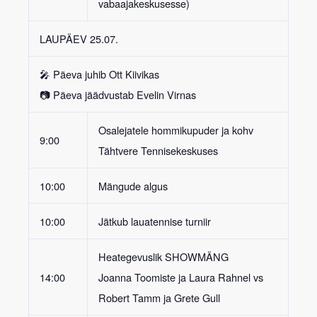
vabaajakeskusesse)
LAUPÄEV 25.07.
🎤 Päeva juhib
Ott Kiivikas
📷 Päeva jäädvustab
Evelin Virnas
Osalejatele
hommikupuder ja kohv
9:00
Tähtvere Tennisekeskuses
10:00
Mängude algus
10:00
Jätkub
lauatennise turniir
Heategevuslik SHOWMÄNG
14:00
Joanna Toomiste ja Laura Rahnel vs
Robert Tamm ja Grete Gull