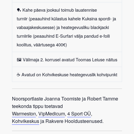
🏓 Kahe päeva jooksul toimub
lauatennise
turniir
(peaauhind külastus kahele Kuksina spordi- ja
vabaajakeskusesse) ja heategevusliku blackjacki
turniirile (peaauhind E-Surfari välja pandud e-foili
koolitus, väärtusega 400€)
🖼️ Välimaja 2. korrusel avatud
Toomas Leiuse näitus
☕️ Avatud on
Kohvikeskuse heategevuslik kohvipunkt
Noorsportlaste Joanna Toomiste ja Robert Tamme
teekonda tippu toetavad
Warmeston
,
VipMedicum
,
4 Sport OÜ
,
Kohvikeskus
ja Rakvere Hooldusteenused.