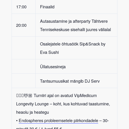
17:00
Finaalid
Autasustamine ja afterparty
Tähtvere
20:00
Tennisekeskuse sisehalli juures välialal
Osalejatele õhtusöök Sip&Snack by
Eva Sushi
Üllatusesineja
Tantsumuusikat mängib
DJ Serv
💆🏼‍♀️💆🏼
Turniiri ajal on avatud VipMedicum
Longevity Lounge – koht, kus kohtuvad taastumine,
heaolu ja heategu
•
Endospheres probleemsetele piirkondadele
– 30-
minutit 30 € / 1-tund 55 €