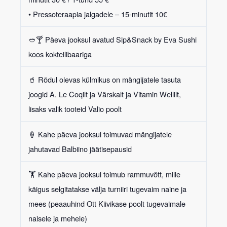
• Pressoteraapia jalgadele – 15-minutit 10€
🥙🍸 Päeva jooksul avatud
Sip&Snack by Eva Sushi
koos kokteilibaariga
🥤 Rõdul olevas külmikus on
mängijatele tasuta
joogid
A. Le Coqilt ja Värskalt ja Vitamin Wellilt,
lisaks valik tooteid Valio poolt
🍦 Kahe päeva jooksul toimuvad mängijatele
jahutavad
Balbiino jäätisepausid
🏋 Kahe päeva jooksul toimub
rammuvõtt, mille
käigus selgitatakse välja turniiri tugevaim naine ja
mees
(peaauhind Ott Kiivikase poolt tugevaimale
naisele ja mehele)