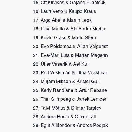
Ott Kiivikas & Gajane Filantšuk
Lauri Vetto & Kaupo Kraus
Argo Abel & Martin Leok
Liisa Merila & Ats Andre Merila
Kevin Grass & Mario Stern
Eve Põldemaa & Allan Valgerist
Eva-Mari Luts & Marian Magerin
Üllar Vaserik & Aet Kull
Priit Veskimäe & Liina Veskimäe
Mirjam Mikson & Kristel Gull
Kerly Randlane & Artur Rebane
Triin Siimpoeg & Janek Lember
Talvi Mõttus & Diimar Tarajev
Andres Rosin & Oliver Läll
Eglit Allilender & Andres Pedjak