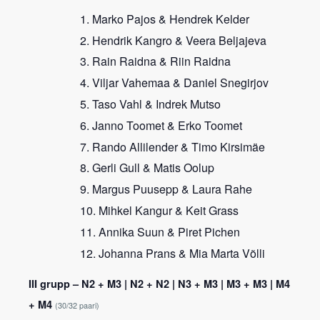
Marko Pajos & Hendrek Kelder
Hendrik Kangro & Veera Beljajeva
Rain Raidna & Riin Raidna
Viljar Vahemaa & Daniel Snegirjov
Taso Vahl & Indrek Mutso
Janno Toomet & Erko Toomet
Rando Allilender & Timo Kirsimäe
Gerli Gull & Matis Oolup
Margus Puusepp & Laura Rahe
Mihkel Kangur & Keit Grass
Annika Suun & Piret Pichen
Johanna Prans & Mia Marta Võlli
III grupp – N2 + M3 | N2 + N2 | N3 + M3 | M3 + M3 | M4
+ M4
(30/32 paari)