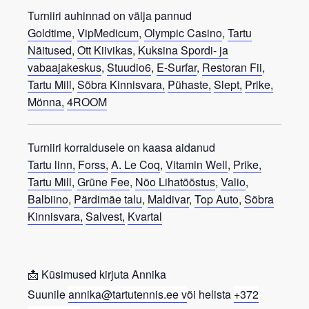
Turniiri auhinnad on välja pannud
Goldtime
,
VipMedicum
,
Olympic Casino
,
Tartu
Näitused
,
Ott Kiivikas
,
Kuksina Spordi- ja
vabaajakeskus
,
Stuudio6
,
E-Surfar
,
Restoran Fii
,
Tartu Mill
,
Sõbra Kinnisvara,
Pühaste,
Slept,
Prike,
Mönna,
4ROOM
Turniiri korraldusele on kaasa aidanud
Tartu linn,
Forss,
A. Le Coq
,
Vitamin Well
,
Prike,
Tartu Mill
,
Grüne Fee
,
Nõo Lihatööstus
,
Valio
,
Balbiino
,
Pärdimäe talu
,
Maldivar
,
Top Auto
,
Sõbra
Kinnisvara,
Salvest,
Kvartal
📩 Küsimused kirjuta
Annika
Suunile
annika@tartutennis.ee v
õi helista
+372