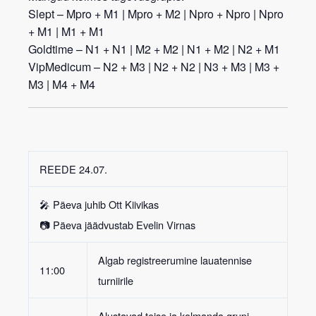
Slept
– Mpro + M1 | Mpro + M2 | Npro + Npro | Npro
+ M1 | M1 + M1
Goldtime
– N1 + N1 | M2 + M2 | N1 + M2 | N2 + M1
VipMedicum
– N2 + M3 | N2 + N2 | N3 + M3 | M3 +
M3 | M4 + M4
REEDE 24.07.
🎤 Päeva juhib
Ott Kiivikas
📷 Päeva jäädvustab
Evelin Virnas
Algab registreerumine lauatennise
11:00
turniirile
Alustavad teise ja kolmanda grupi