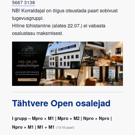
5667 3138
NB!
Korraldajal on õigus otsustada paari sobivust
tugevusgruppi.
Hiline tühistamine
(alates 22.07.) ei vabasta
osalustasu maksmisest.
Tähtvere Open osalejad
I grupp – Mpro + M1 | Mpro + M2 | Npro + Npro |
Npro + M1 | M1 + M1
(13/16 paari)