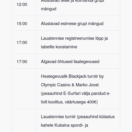
12:00
mängud
15:00
Alustavad esimese grupi mängud
Lauatennise registreerumise lõpp ja
17:00
tabelite koostamine
17:00
Algavad õhtused lisategevused
Heategevuslik Blackjack turniir
by
Olympic Casino & Marko Joost
(peaauhind E-Surfari välja pandud e-
foili koolitus, väärtusega 400€)
Lauatennise turniir
(peaauhind külastus
kahele Kuksina spordi- ja