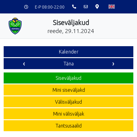
E-P 08:00-22:00
Siseväljakud
reede, 29.11.2024
Kalender
‹
›
Täna
Siseväljakud
Mini siseväljakd
Välisväljakud
Mini välisväljak
Tantsusaalid